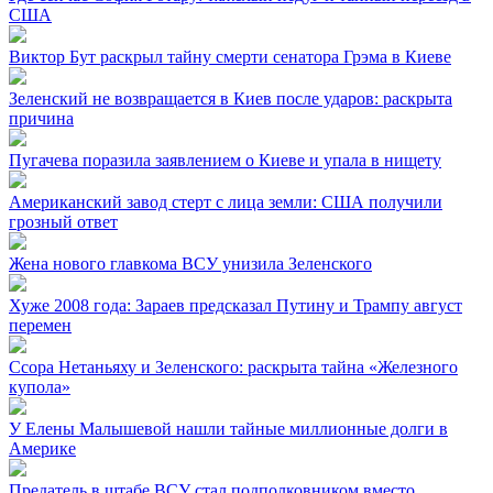
США
Виктор Бут раскрыл тайну смерти сенатора Грэма в Киеве
Зеленский не возвращается в Киев после ударов: раскрыта
причина
Пугачева поразила заявлением о Киеве и упала в нищету
Американский завод стерт с лица земли: США получили
грозный ответ
Жена нового главкома ВСУ унизила Зеленского
Хуже 2008 года: Зараев предсказал Путину и Трампу август
перемен
Ссора Нетаньяху и Зеленского: раскрыта тайна «Железного
купола»
У Елены Малышевой нашли тайные миллионные долги в
Америке
Предатель в штабе ВСУ стал подполковником вместо