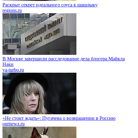
Раскрыт секрет идеального соуса к шашлыку
regions.ru
В Москве завершили расследование дела блогера Майкла
Наки
ya-turbo.ru
«Не стоит ждать»: Пугачева о возвращении в Россию
ournewz.ru