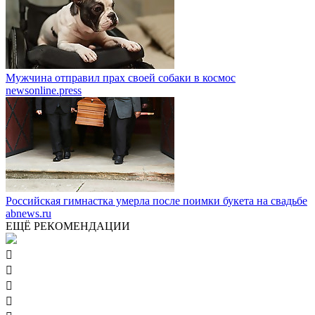
Мужчина отправил прах своей собаки в космос
newsonline.press
Российская гимнастка умерла после поимки букета на свадьбе
abnews.ru
ЕЩЁ РЕКОМЕНДАЦИИ



