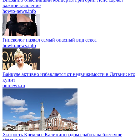
важное заявление
howto-news.info
Гинеколог назвал самый опасный вид секса
howto-news.info
Вайкуле активно избавляется от недвижимости в Латвии: кто
купит
ournewz.ru
Хитрость Кремля с Калининградом сработала блестяще