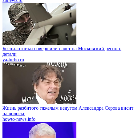
abnews.ru
Беспилотники совершили налет на Московский регион:
детали
ya-turbo.ru
Жизнь разбитого тяжелым недугом Александра Серова висит
на волоске
howto-news.info