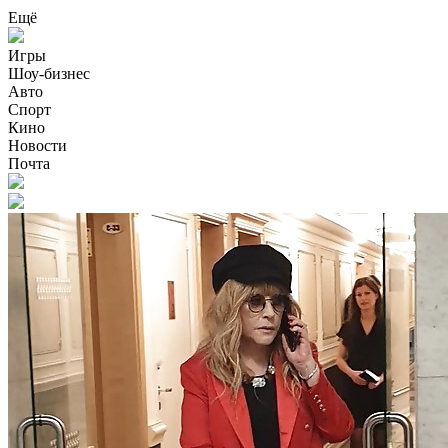
Ещё
Игры
Шоу-бизнес
Авто
Спорт
Кино
Новости
Почта