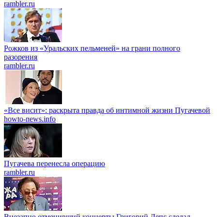
rambler.ru
Рожков из «Уральских пельменей» на грани полного
разорения
rambler.ru
«Все висит»: раскрыта правда об интимной жизни Пугачевой
howto-news.info
Пугачева перенесла операцию
rambler.ru
Внезапно отменивший концерты Григорий Лепс сделал