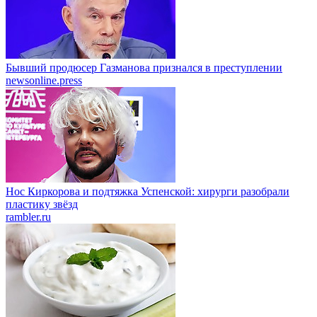
Бывший продюсер Газманова признался в преступлении
newsonline.press
Нос Киркорова и подтяжка Успенской: хирурги разобрали
пластику звёзд
rambler.ru