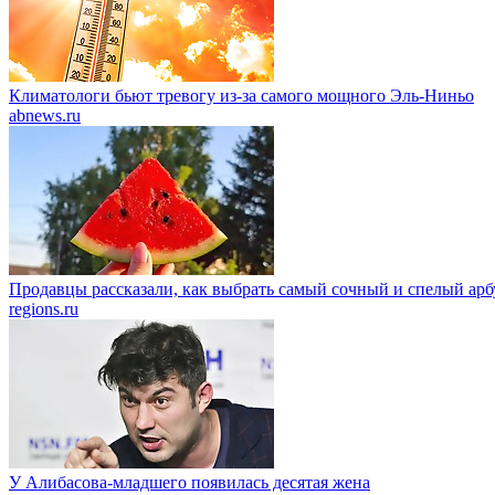
Климатологи бьют тревогу из-за самого мощного Эль-Ниньо
abnews.ru
Продавцы рассказали, как выбрать самый сочный и спелый арб
regions.ru
У Алибасова-младшего появилась десятая жена