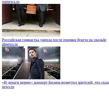
ournewz.ru
Российская гимнастка умерла после поимки букета на свадьбе
abnews.ru
«И деньги верни»: концерт Билана возмутил зрителей, что сказ
news.ru