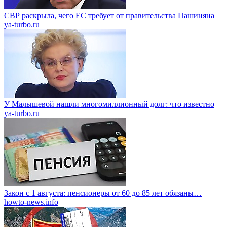
СВР раскрыла, чего ЕС требует от правительства Пашиняна
ya-turbo.ru
У Малышевой нашли многомиллионный долг: что известно
ya-turbo.ru
Закон с 1 августа: пенсионеры от 60 до 85 лет обязаны…
howto-news.info