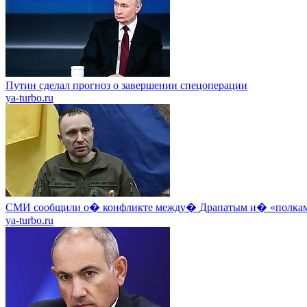
Путин сделал прогноз о завершении спецоперации
ya-turbo.ru
СМИ сообщили о� конфликте между� Драпатым и� «полкам
ya-turbo.ru