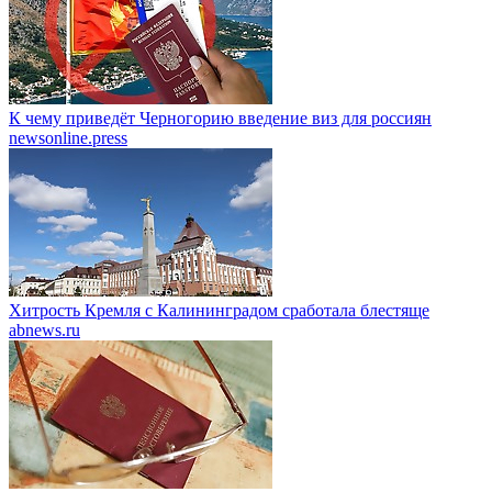
К чему приведёт Черногорию введение виз для россиян
newsonline.press
Хитрость Кремля с Калининградом сработала блестяще
abnews.ru