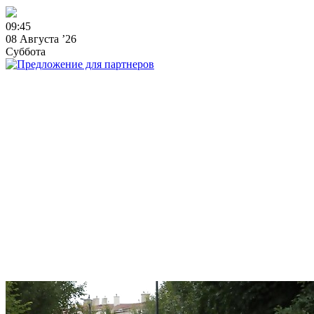
0
9
:
4
5
08 Августа ’26
Суббота