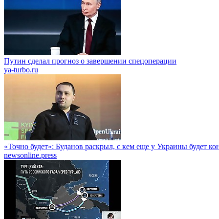
Путин сделал прогноз о завершении спецоперации
ya-turbo.ru
«Точно будет»: Буданов раскрыл, с кем еще у Украины будет к
newsonline.press