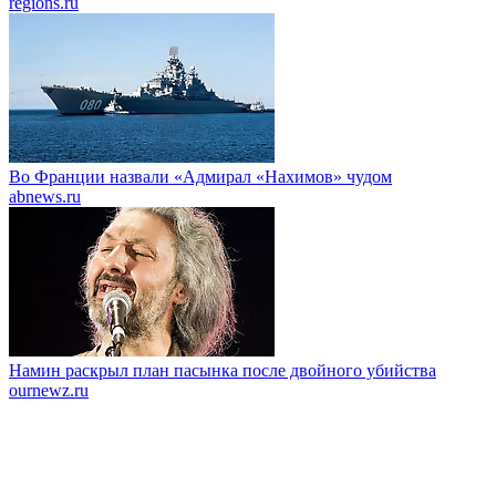
regions.ru
Во Франции назвали «Адмирал «Нахимов» чудом
abnews.ru
Намин раскрыл план пасынка после двойного убийства
ournewz.ru