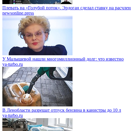
Плевать на «Голубой поток». Эрдоган сделал ставку на расчле
newsonline.press
У Малышевой нашли многомиллионный долг: что известно
ya-turbo.ru
В Ленобласти разрешат отпуск бензина в канистры до 10 л
ya-turbo.ru