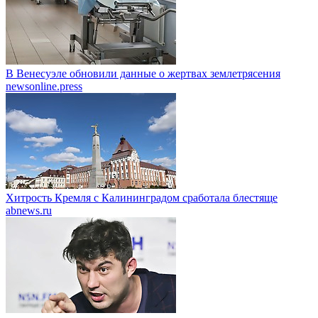
В Венесуэле обновили данные о жертвах землетрясения
newsonline.press
Хитрость Кремля с Калининградом сработала блестяще
abnews.ru