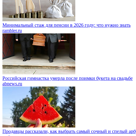
Минимальный стаж для пенсии в 2026 году: что нужно знать
rambler.ru
Российская гимнастка умерла после поимки букета на свадьбе
abnews.ru
Продавцы рассказали, как выбрать самый сочный и спелый арб