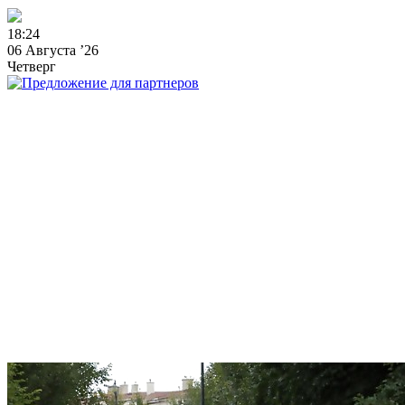
1
8
:
2
4
06 Августа ’26
Четверг