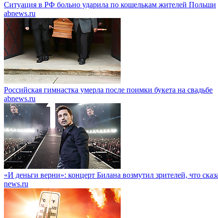
Ситуация в РФ больно ударила по кошелькам жителей Польши
abnews.ru
Российская гимнастка умерла после поимки букета на свадьбе
abnews.ru
«И деньги верни»: концерт Билана возмутил зрителей, что сказ
news.ru