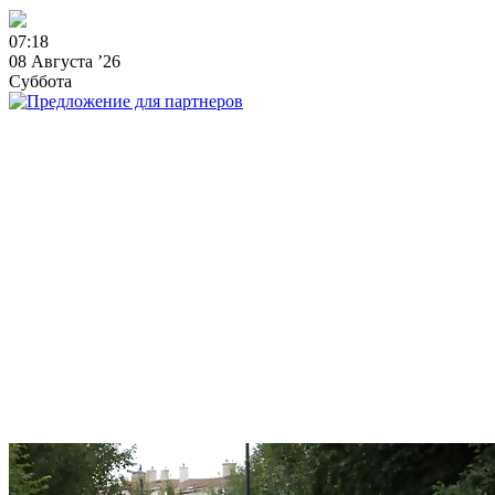
0
7
:
1
8
08 Августа ’26
Суббота