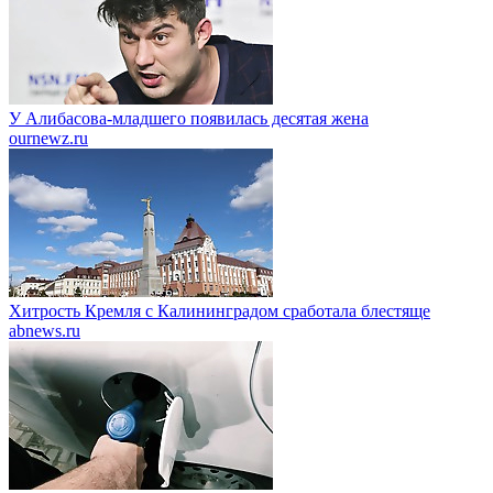
У Алибасова-младшего появилась десятая жена
ournewz.ru
Хитрость Кремля с Калининградом сработала блестяще
abnews.ru