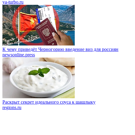
ya-turbo.ru
К чему приведёт Черногорию введение виз для россиян
newsonline.press
Раскрыт секрет идеального соуса к шашлыку
regions.ru