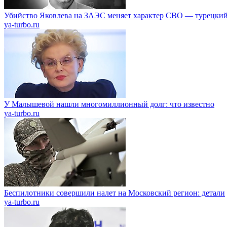
Убийство Яковлева на ЗАЭС меняет характер СВО — турецкий
ya-turbo.ru
У Малышевой нашли многомиллионный долг: что известно
ya-turbo.ru
Беспилотники совершили налет на Московский регион: детали
ya-turbo.ru