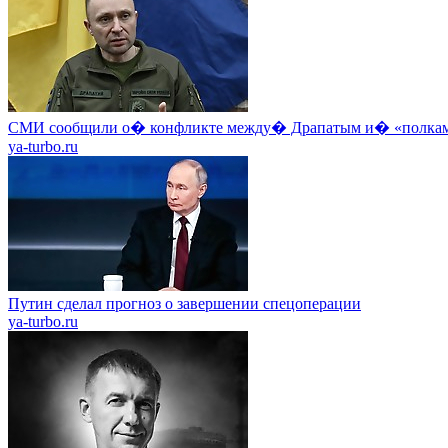
СМИ сообщили о� конфликте между� Драпатым и� «полкам
ya-turbo.ru
Путин сделал прогноз о завершении спецоперации
ya-turbo.ru