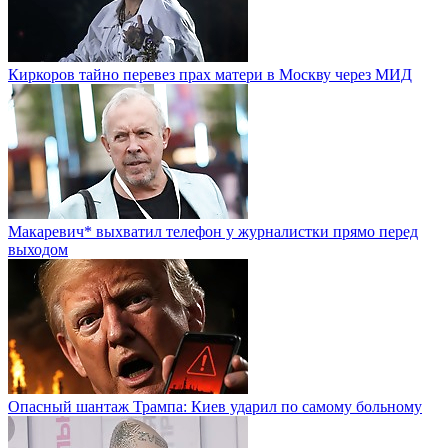
Киркоров тайно перевез прах матери в Москву через МИД
Макаревич* выхватил телефон у журналистки прямо перед
выходом
Опасный шантаж Трампа: Киев ударил по самому больному