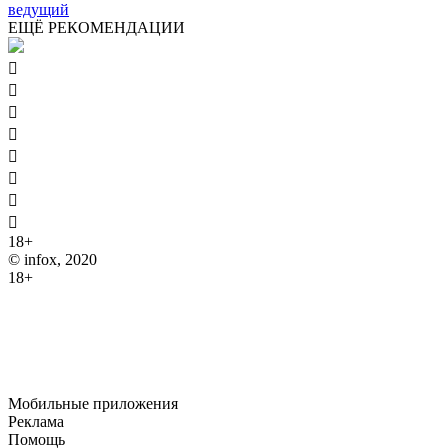
ведущий
ЕЩЁ РЕКОМЕНДАЦИИ








18+
© infox, 2020
18+
На информационных ресурсах INFOX применяются
рекомендательные технологии (информационные технологии
предоставления информации на основе сбора, систематизации
и анализа сведений, относящихся к предпочтениям
пользователей сети "Интернет", находящихся на территории
Российской Федерации).
Мобильные приложения
Реклама
Помощь