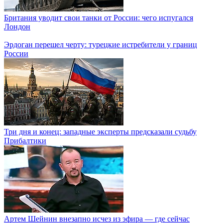
Британия уводит свои танки от России: чего испугался
Лондон
Эрдоган перешел черту: турецкие истребители у границ
России
Три дня и конец: западные эксперты предсказали судьбу
Прибалтики
Артем Шейнин внезапно исчез из эфира — где сейчас