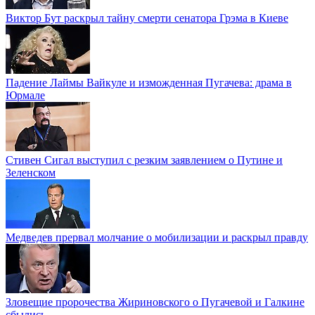
Виктор Бут раскрыл тайну смерти сенатора Грэма в Киеве
Падение Лаймы Вайкуле и изможденная Пугачева: драма в
Юрмале
Стивен Сигал выступил с резким заявлением о Путине и
Зеленском
Медведев прервал молчание о мобилизации и раскрыл правду
Зловещие пророчества Жириновского о Пугачевой и Галкине
сбылись