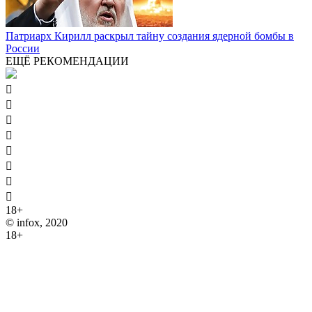
Патриарх Кирилл раскрыл тайну создания ядерной бомбы в
России
ЕЩЁ РЕКОМЕНДАЦИИ








18+
© infox, 2020
18+
На информационных ресурсах INFOX применяются
рекомендательные технологии (информационные технологии
предоставления информации на основе сбора, систематизации
и анализа сведений, относящихся к предпочтениям
пользователей сети "Интернет", находящихся на территории
Российской Федерации).