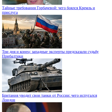
Тайные требования Горбачевой: чего боялся Кремль и
прислуга
Три дня и конец: западные эксперты предсказали судьбу
Прибалтики
Британия уводит свои танки от России: чего испугался
Лондон