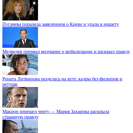
Пугачева поразила заявлением о Киеве и упала в нищету
Медведев прервал молчание о мобилизации и раскрыл правду
Рената Литвинова разделась на яхте: кадры без фильтров и
ретуши
Макрон перешел черту — Мария Захарова раскрыла
страшную правду