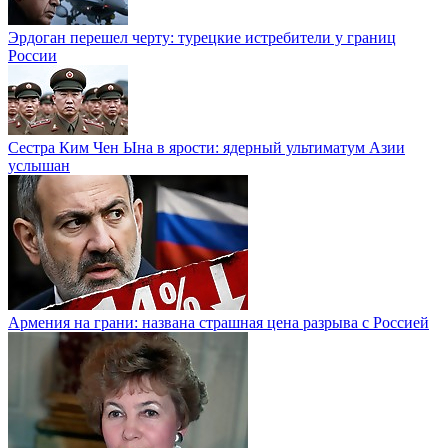
Эрдоган перешел черту: турецкие истребители у границ
России
Сестра Ким Чен Ына в ярости: ядерный ультиматум Азии
услышан
Армения на грани: названа страшная цена разрыва с Россией