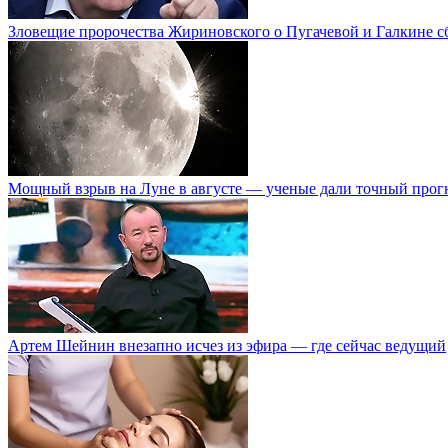
Зловещие пророчества Жириновского о Пугачевой и Галкине с
Мощный взрыв на Луне в августе — ученые дали точный прог
Артем Шейнин внезапно исчез из эфира — где сейчас ведущий