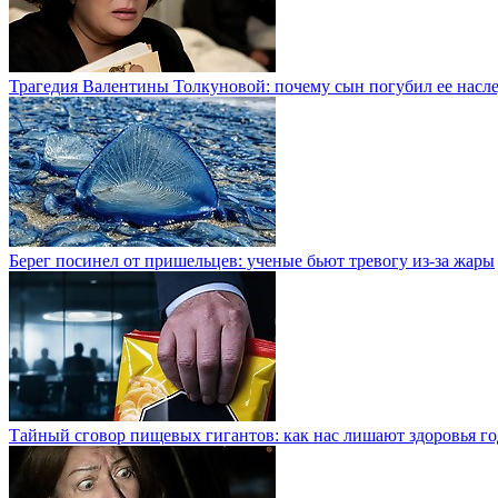
Трагедия Валентины Толкуновой: почему сын погубил ее насл
Берег посинел от пришельцев: ученые бьют тревогу из-за жары
Тайный сговор пищевых гигантов: как нас лишают здоровья г