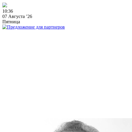
1
0
:
3
6
07 Августа ’26
Пятница