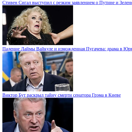
Стивен Сигал выступил с резким заявлением о Путине и Зелен
Падение Лаймы Вайкуле и изможденная Пугачева: драма в Юр
Виктор Бут раскрыл тайну смерти сенатора Грэма в Киеве