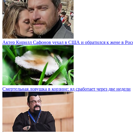
Актер Кирилл Сафонов уехал в США и обратился к жене в Рос
Смертельная ловушка в корзине: яд сработает через две недели