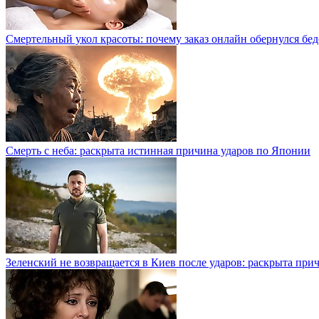
Смертельный укол красоты: почему заказ онлайн обернулся бе
Смерть с неба: раскрыта истинная причина ударов по Японии
Зеленский не возвращается в Киев после ударов: раскрыта при