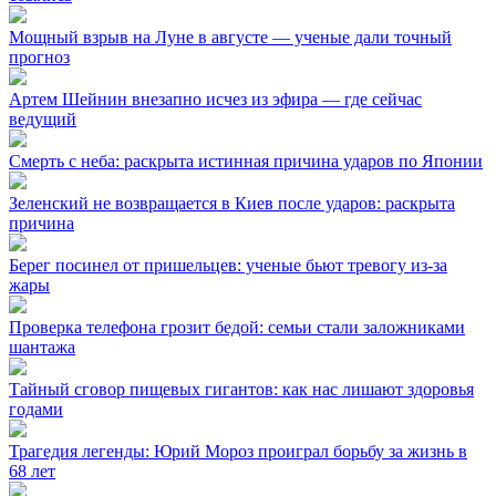
Мощный взрыв на Луне в августе — ученые дали точный
прогноз
Артем Шейнин внезапно исчез из эфира — где сейчас
ведущий
Смерть с неба: раскрыта истинная причина ударов по Японии
Зеленский не возвращается в Киев после ударов: раскрыта
причина
Берег посинел от пришельцев: ученые бьют тревогу из-за
жары
Проверка телефона грозит бедой: семьи стали заложниками
шантажа
Тайный сговор пищевых гигантов: как нас лишают здоровья
годами
Трагедия легенды: Юрий Мороз проиграл борьбу за жизнь в
68 лет