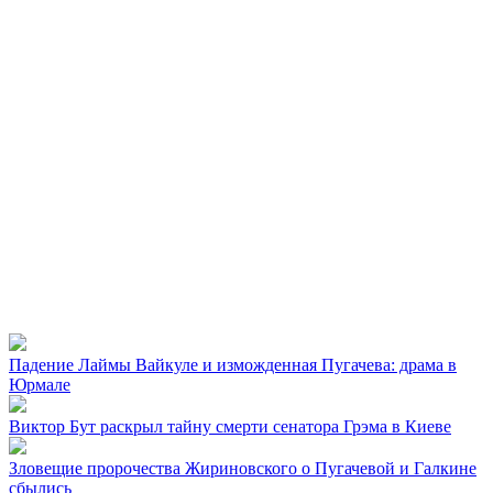
Падение Лаймы Вайкуле и изможденная Пугачева: драма в
Юрмале
Виктор Бут раскрыл тайну смерти сенатора Грэма в Киеве
Зловещие пророчества Жириновского о Пугачевой и Галкине
сбылись