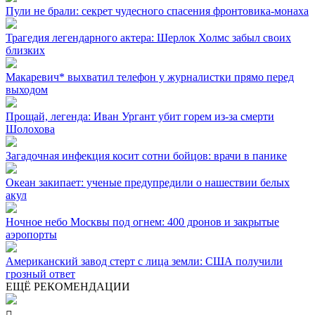
Пули не брали: секрет чудесного спасения фронтовика-монаха
Трагедия легендарного актера: Шерлок Холмс забыл своих
близких
Макаревич* выхватил телефон у журналистки прямо перед
выходом
Прощай, легенда: Иван Ургант убит горем из-за смерти
Шолохова
Загадочная инфекция косит сотни бойцов: врачи в панике
Океан закипает: ученые предупредили о нашествии белых
акул
Ночное небо Москвы под огнем: 400 дронов и закрытые
аэропорты
Американский завод стерт с лица земли: США получили
грозный ответ
ЕЩЁ РЕКОМЕНДАЦИИ