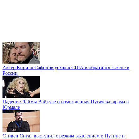
Актер Кирилл Сафонов уехал в США и обратился к жене в
России
Падение Лаймы Вайкуле и изможденная Пугачева: драма в
Юрмале
Стивен Сигал выступил с резким заявлением о Путине и