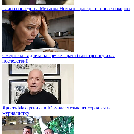
Тайна наследства Михаила Ножкина раскрыта после похорон
Смертельная диета на гречке: врачи бьют тревогу из-за
последствий
Ярость Макаревича в Юрмале: музыкант сорвался на
журналистку