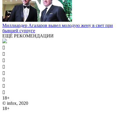
Миллиардер Агаларов вывел молодую жену в свет при
бывшей супруге
ЕЩЁ РЕКОМЕНДАЦИИ








18+
© infox, 2020
18+
На информационных ресурсах INFOX применяются
рекомендательные технологии (информационные технологии
предоставления информации на основе сбора, систематизации
и анализа сведений, относящихся к предпочтениям