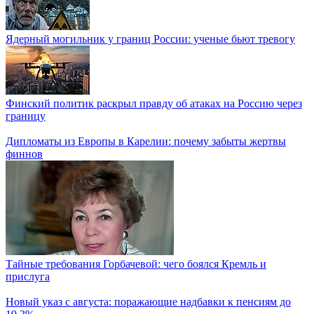
Ядерный могильник у границ России: ученые бьют тревогу
Финский политик раскрыл правду об атаках на Россию через
границу
Дипломаты из Европы в Карелии: почему забыты жертвы
финнов
Тайные требования Горбачевой: чего боялся Кремль и
прислуга
Новый указ с августа: поражающие надбавки к пенсиям до