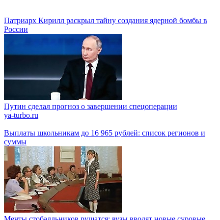
Патриарх Кирилл раскрыл тайну создания ядерной бомбы в
России
Путин сделал прогноз о завершении спецоперации
ya-turbo.ru
Выплаты школьникам до 16 965 рублей: список регионов и
суммы
Мечты стобалльников рушатся: вузы вводят новые суровые