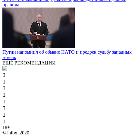
правила
Путин напомнил об обмане НАТО и предрек судьбу западных
земель
ЕЩЁ РЕКОМЕНДАЦИИ








18+
© infox, 2020