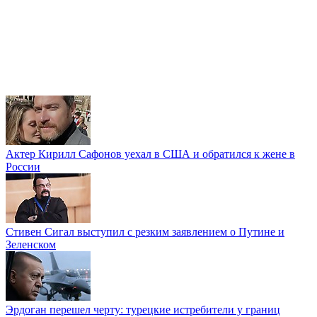
Актер Кирилл Сафонов уехал в США и обратился к жене в
России
Стивен Сигал выступил с резким заявлением о Путине и
Зеленском
Эрдоган перешел черту: турецкие истребители у границ