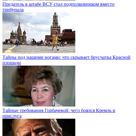
Предатель в штабе ВСУ стал подполковником вместо
трибунала
Тайны под нашими ногами: что скрывает брусчатка Красной
площади
Тайные требования Горбачевой: чего боялся Кремль и
прислуга