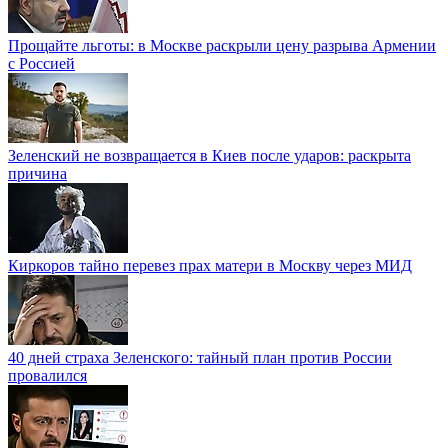
Прощайте льготы: в Москве раскрыли цену разрыва Армении
с Россией
Зеленский не возвращается в Киев после ударов: раскрыта
причина
Киркоров тайно перевез прах матери в Москву через МИД
40 дней страха Зеленского: тайный план против России
провалился