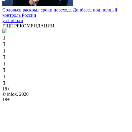
Соловьев раскрыл сроки перехода Донбасса под полный
контроль России
ya-turbo.ru
ЕЩЁ РЕКОМЕНДАЦИИ








18+
© infox, 2020
18+
На информационных ресурсах INFOX применяются
рекомендательные технологии (информационные технологии
предоставления информации на основе сбора, систематизации
и анализа сведений, относящихся к предпочтениям
пользователей сети "Интернет", находящихся на территории
Российской Федерации).