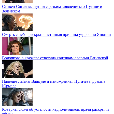
Стивен Сигал выступил с резким заявлением о Путине и
Зеленском
Смерть с неба: раскрыта истинная причина ударов по Японии
Волочкова в кружеве ответила критикам словами Раневской
Падение Лаймы Вайкуле и изможденная Пугачева: драма в
Юрмале
Коварная ложь об усталости надпочечников: врачи раскрыли
обман