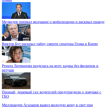
Медведев прервал молчание о мобилизации и раскрыл правду
Виктор Бут раскрыл тайну смерти сенатора Грэма в Киеве
Рената Литвинова разделась на яхте: кадры без фильтров и
ретуши
Прощай, дешевый газ: водителей предупредили о ловушке с
ГБО
Миллиардер Агаларов вывел молодую жену в свет при