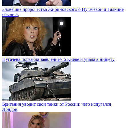
Зловещие пророчества Жириновского о Пугачевой и Галкине
сбылись
Пугачева поразила заявлением о Киеве и упала в нищету
Британия уводит свои танки от России: чего испугался
Лондон