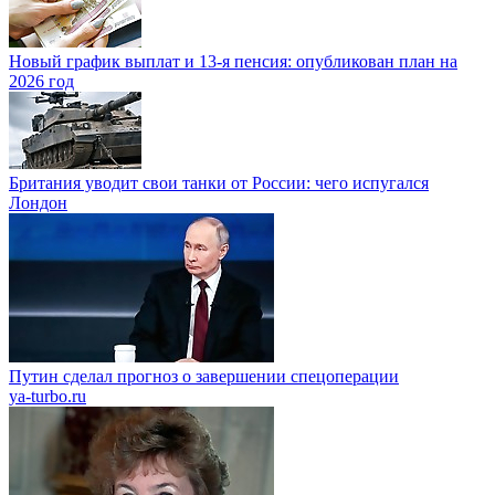
Новый график выплат и 13-я пенсия: опубликован план на
2026 год
Британия уводит свои танки от России: чего испугался
Лондон
Путин сделал прогноз о завершении спецоперации
ya-turbo.ru