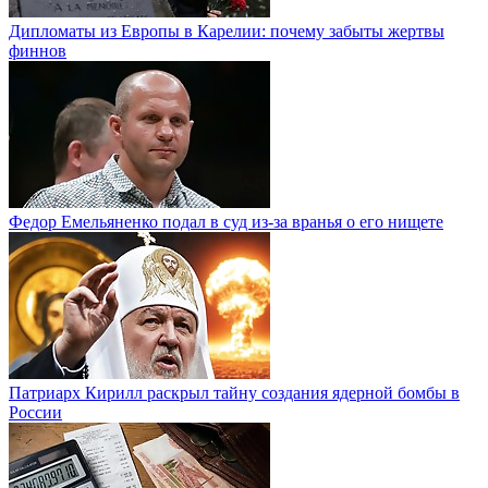
Дипломаты из Европы в Карелии: почему забыты жертвы
финнов
Федор Емельяненко подал в суд из-за вранья о его нищете
Патриарх Кирилл раскрыл тайну создания ядерной бомбы в
России