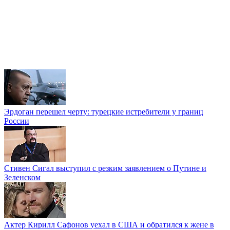
Эрдоган перешел черту: турецкие истребители у границ
России
Стивен Сигал выступил с резким заявлением о Путине и
Зеленском
Актер Кирилл Сафонов уехал в США и обратился к жене в