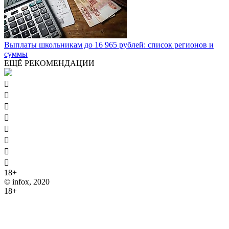
Выплаты школьникам до 16 965 рублей: список регионов и
суммы
ЕЩЁ РЕКОМЕНДАЦИИ








18+
© infox, 2020
18+
На информационных ресурсах INFOX применяются
рекомендательные технологии (информационные технологии
предоставления информации на основе сбора, систематизации
и анализа сведений, относящихся к предпочтениям