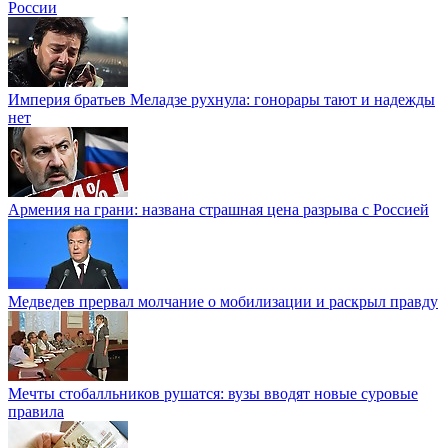
России
Империя братьев Меладзе рухнула: гонорары тают и надежды
нет
Армения на грани: названа страшная цена разрыва с Россией
Медведев прервал молчание о мобилизации и раскрыл правду
Мечты стобалльников рушатся: вузы вводят новые суровые
правила