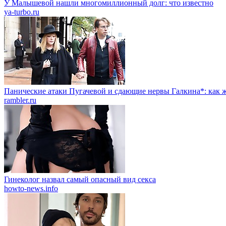
У Малышевой нашли многомиллионный долг: что известно
ya-turbo.ru
Панические атаки Пугачевой и сдающие нервы Галкина*: как ж
rambler.ru
Гинеколог назвал самый опасный вид секса
howto-news.info