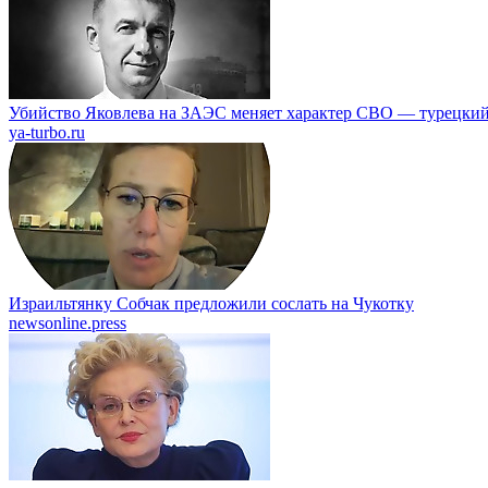
Убийство Яковлева на ЗАЭС меняет характер СВО — турецкий
ya-turbo.ru
Израильтянку Собчак предложили сослать на Чукотку
newsonline.press