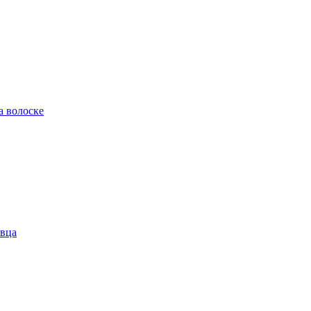
а волоске
евца