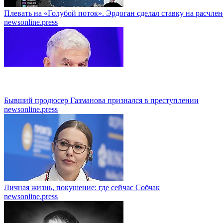
Плевать на «Голубой поток». Эрдоган сделал ставку на расчле
newsonline.press
Бывший продюсер Газманова признался в преступлении
newsonline.press
Личная жизнь, покушение: где сейчас Собчак
newsonline.press