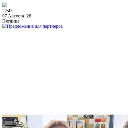
2
2
:
4
3
07 Августа ’26
Пятница