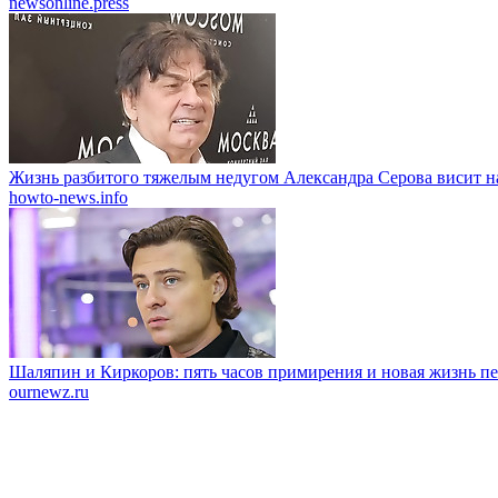
newsonline.press
Жизнь разбитого тяжелым недугом Александра Серова висит н
howto-news.info
Шаляпин и Киркоров: пять часов примирения и новая жизнь п
ournewz.ru