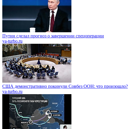
Путин сделал прогноз о завершении спецоперации
ya-turbo.ru
США демонстративно покинули Совбез ООН: что произошло?
ya-turbo.ru