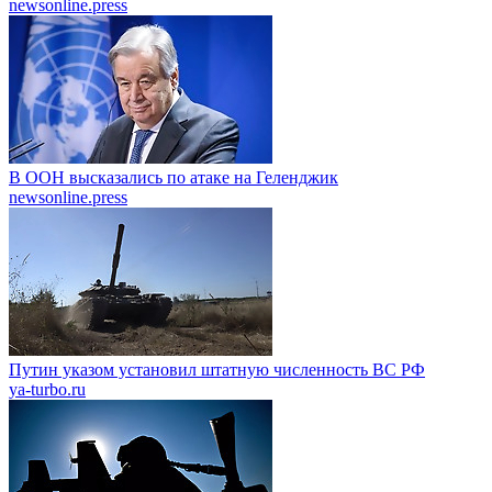
newsonline.press
В ООН высказались по атаке на Геленджик
newsonline.press
Путин указом установил штатную численность ВС РФ
ya-turbo.ru