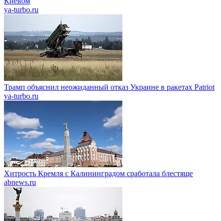
Киевом
ya-turbo.ru
Трамп объяснил неожиданный отказ Украине в ракетах Patriot
ya-turbo.ru
Хитрость Кремля с Калининградом сработала блестяще
abnews.ru