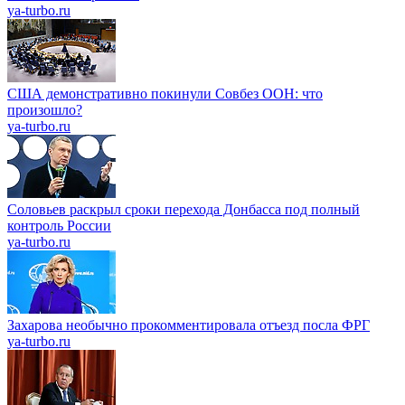
ya-turbo.ru
США демонстративно покинули Совбез ООН: что
произошло?
ya-turbo.ru
Соловьев раскрыл сроки перехода Донбасса под полный
контроль России
ya-turbo.ru
Захарова необычно прокомментировала отъезд посла ФРГ
ya-turbo.ru