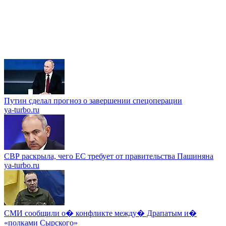
Путин сделал прогноз о завершении спецоперации
ya-turbo.ru
СВР раскрыла, чего ЕС требует от правительства Пашиняна
ya-turbo.ru
СМИ сообщили о� конфликте между� Драпатым и�
«полками Сырского»