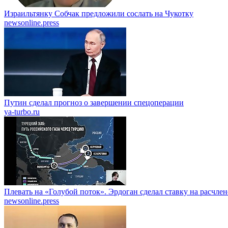
Израильтянку Собчак предложили сослать на Чукотку
newsonline.press
Путин сделал прогноз о завершении спецоперации
ya-turbo.ru
Плевать на «Голубой поток». Эрдоган сделал ставку на расчле
newsonline.press