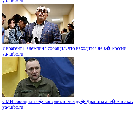
ya-turbo.ru
Иноагент Надеждин* сообщил, что находится не в� России
ya-turbo.ru
СМИ сообщили о� конфликте между� Драпатым и� «полкам
ya-turbo.ru