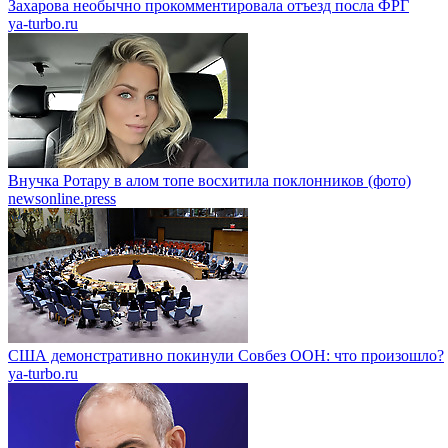
Захарова необычно прокомментировала отъезд посла ФРГ
ya-turbo.ru
Внучка Ротару в алом топе восхитила поклонников (фото)
newsonline.press
США демонстративно покинули Совбез ООН: что произошло?
ya-turbo.ru