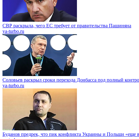
СВР раскрыла, чего ЕС требует от правительства Пашиняна
ya-turbo.ru
Соловьев раскрыл сроки перехода Донбасса под полный контр
ya-turbo.ru
Буданов предрек, что пик конфликта Украины и Польши «еще 