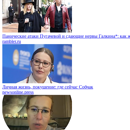
Панические атаки Пугачевой и сдающие нервы Галкина*: как ж
rambler.ru
Личная жизнь, покушение: где сейчас Собчак
newsonline.press