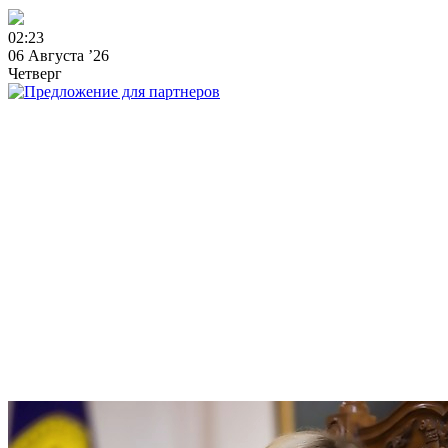
0
2
:
2
3
06 Августа ’26
Четверг