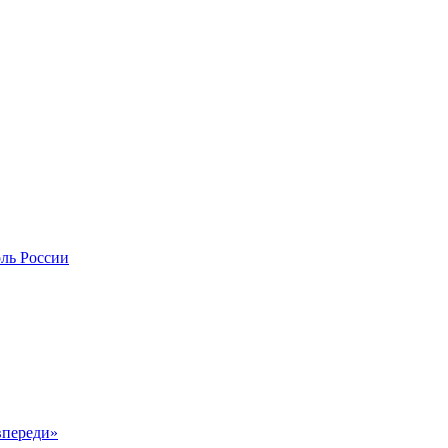
оль России
впереди»