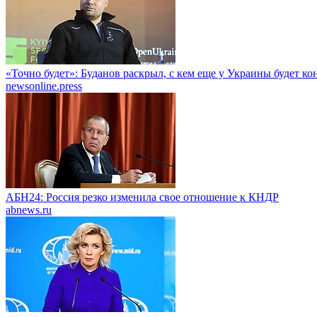
«Точно будет»: Буданов раскрыл, с кем еще у Украины будет к
newsonline.press
АБН24: Россия резко изменила свое отношение к КНДР
abnews.ru