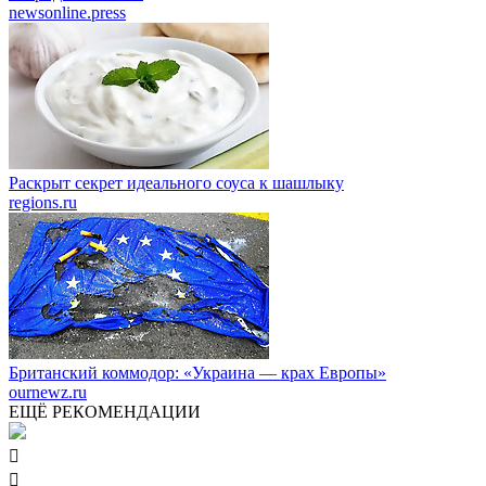
newsonline.press
Раскрыт секрет идеального соуса к шашлыку
regions.ru
Британский коммодор: «Украина — крах Европы»
ournewz.ru
ЕЩЁ РЕКОМЕНДАЦИИ

