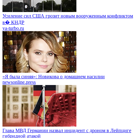
Усиление сил США грозит новым вооруженным конфликтом
в� КНДР
ya-turbo.ru
«Я была синяя»: Новикова о домашнем насилии
newsonline.press
Глава МВД Германии назвал инцидент с дроном в Лейпциге
гибридной атакой