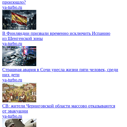
произошло?
ya-turbo.ru
В Финляндии призвали временно исключить Испанию
из Шенгенской зоны
ya-turbo.ru
Страшная авария в Сочи унесла жизни пяти человек, среди
них дети
ya-turbo.ru
СВ: жители Черниговской области массово отказываются
от эвакуации
ya-turbo.ru