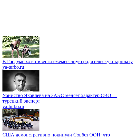
В Госдуме хотят ввести ежемесячную родительскую зарплату
ya-turbo.ru
Убийство Яковлева на ЗАЭС меняет характер СВО —
турецкий эксперт
ya-turbo.ru
США демонстративно покинули Совбез ООН: что