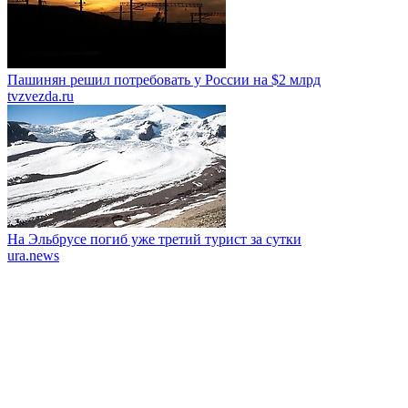
Пашинян решил потребовать у России на $2 млрд
tvzvezda.ru
На Эльбрусе погиб уже третий турист за сутки
ura.news