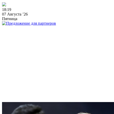
1
8
:
1
9
07 Августа ’26
Пятница