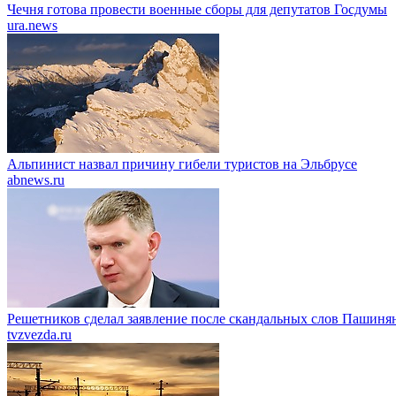
Чечня готова провести военные сборы для депутатов Госдумы
ura.news
Альпинист назвал причину гибели туристов на Эльбрусе
abnews.ru
Решетников cделал заявление после скандальных слов Пашиня
tvzvezda.ru