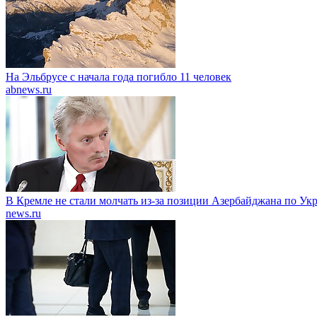
На Эльбрусе с начала года погибло 11 человек
abnews.ru
В Кремле не стали молчать из-за позиции Азербайджана по Ук
news.ru