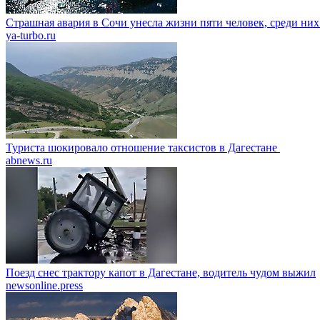
Страшная авария в Сочи унесла жизни пяти человек, среди них
ya-turbo.ru
Туриста шокировало отношение таксистов в Дагестане
abnews.ru
Поезд снес трактору капот в Дагестане, водитель чудом выжил
newsonline.press