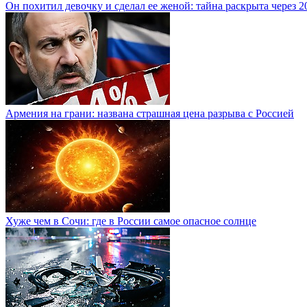
Он похитил девочку и сделал ее женой: тайна раскрыта через 2
Армения на грани: названа страшная цена разрыва с Россией
Хуже чем в Сочи: где в России самое опасное солнце