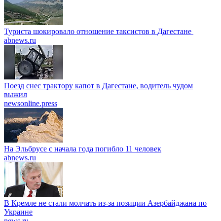
Туриста шокировало отношение таксистов в Дагестане
abnews.ru
Поезд снес трактору капот в Дагестане, водитель чудом
выжил
newsonline.press
На Эльбрусе с начала года погибло 11 человек
abnews.ru
В Кремле не стали молчать из-за позиции Азербайджана по
Украине
news.ru