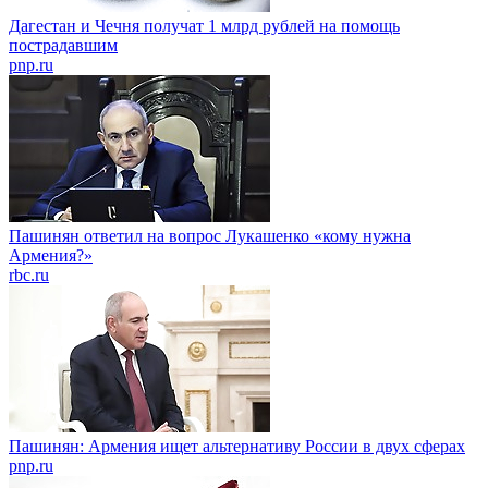
Дагестан и Чечня получат 1 млрд рублей на помощь
пострадавшим
pnp.ru
Пашинян ответил на вопрос Лукашенко «кому нужна
Армения?»
rbc.ru
Пашинян: Армения ищет альтернативу России в двух сферах
pnp.ru