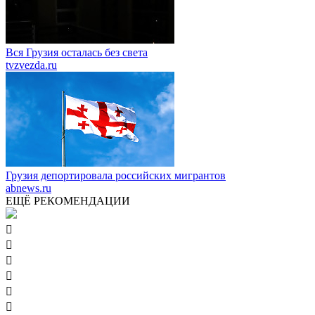
Вся Грузия осталась без света
tvzvezda.ru
Грузия депортировала российских мигрантов
abnews.ru
ЕЩЁ РЕКОМЕНДАЦИИ





