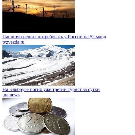
Пашинян решил потребовать у России на $2 млрд
tvzvezda.ru
На Эльбрусе погиб уже третий турист за сутки
ura.news