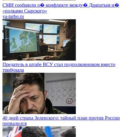
СМИ сообщили о� конфликте между� Драпатым и�
«полками Сырского»
ya-turbo.ru
Предатель в штабе ВСУ стал подполковником вместо
трибунала
40 дней страха Зеленского: тайный план против России
провалился