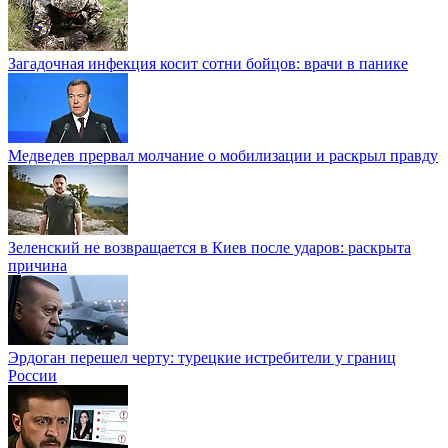
Загадочная инфекция косит сотни бойцов: врачи в панике
Медведев прервал молчание о мобилизации и раскрыл правду
Зеленский не возвращается в Киев после ударов: раскрыта
причина
Эрдоган перешел черту: турецкие истребители у границ
России