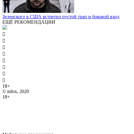
Зеленского в США встретил пустой трап и боковой вход
ЕЩЁ РЕКОМЕНДАЦИИ








18+
© infox, 2020
18+
На информационных ресурсах INFOX применяются
рекомендательные технологии (информационные технологии
предоставления информации на основе сбора, систематизации
и анализа сведений, относящихся к предпочтениям
пользователей сети "Интернет", находящихся на территории
Российской Федерации).