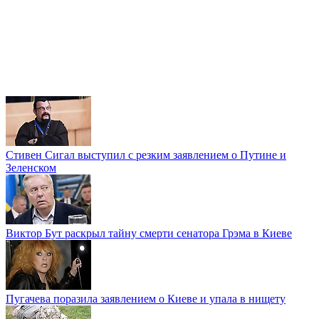
Стивен Сигал выступил с резким заявлением о Путине и
Зеленском
Виктор Бут раскрыл тайну смерти сенатора Грэма в Киеве
Пугачева поразила заявлением о Киеве и упала в нищету