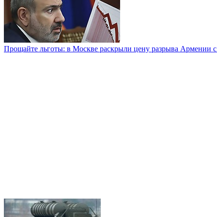
Прощайте льготы: в Москве раскрыли цену разрыва Армении с