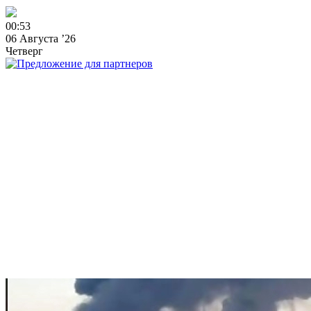
0
0
:
5
3
06 Августа ’26
Четверг