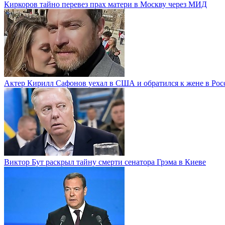
Киркоров тайно перевез прах матери в Москву через МИД
Актер Кирилл Сафонов уехал в США и обратился к жене в Рос
Виктор Бут раскрыл тайну смерти сенатора Грэма в Киеве