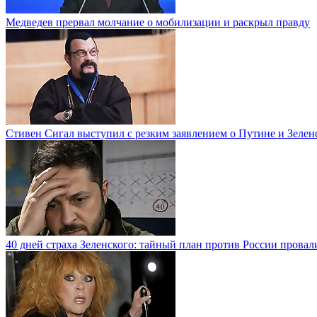
Медведев прервал молчание о мобилизации и раскрыл правду
Стивен Сигал выступил с резким заявлением о Путине и Зелен
40 дней страха Зеленского: тайный план против России провал