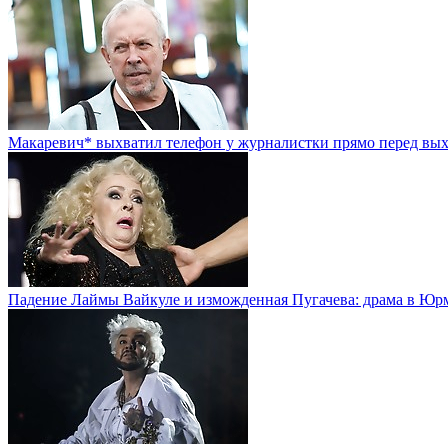
Макаревич* выхватил телефон у журналистки прямо перед вы
Падение Лаймы Вайкуле и изможденная Пугачева: драма в Юр