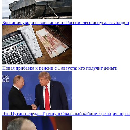
Британия уводит свои танки от России: чего испугался Лондон
Новая прибавка к пенсии с 1 августа: кто получит деньги
Что Путин передал Трампу в Овальный кабинет: реакция пораз