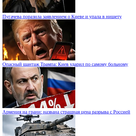
Пугачева поразила заявлением о Киеве и упала в нищету
Опасный шантаж Трампа: Киев ударил по самому больному
Армения на грани: названа страшная цена разрыва с Россией