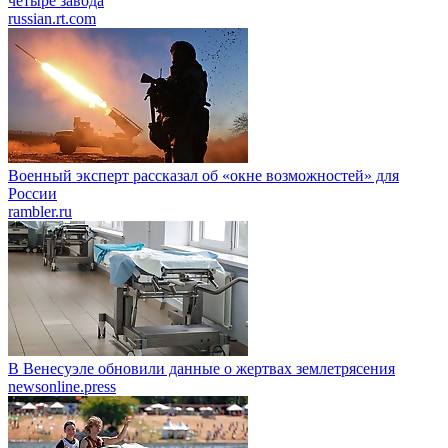
четыре завода
russian.rt.com
Военный эксперт рассказал об «окне возможностей» для
России
rambler.ru
В Венесуэле обновили данные о жертвах землетрясения
newsonline.press