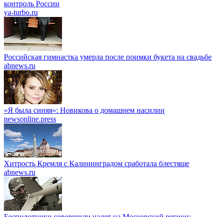
контроль России
ya-turbo.ru
Российская гимнастка умерла после поимки букета на свадьбе
abnews.ru
«Я была синяя»: Новикова о домашнем насилии
newsonline.press
Хитрость Кремля с Калининградом сработала блестяще
abnews.ru
Беспилотники совершили налет на Московский регион: