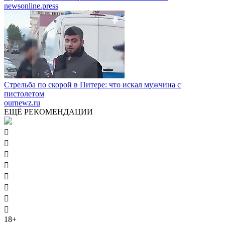
newsonline.press
Стрельба по скорой в Питере: что искал мужчина с
пистолетом
ournewz.ru
ЕЩЁ РЕКОМЕНДАЦИИ








18+