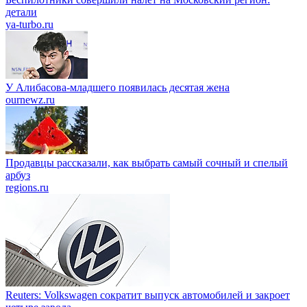
детали
ya-turbo.ru
У Алибасова-младшего появилась десятая жена
ournewz.ru
Продавцы рассказали, как выбрать самый сочный и спелый
арбуз
regions.ru
Reuters: Volkswagen сократит выпуск автомобилей и закроет