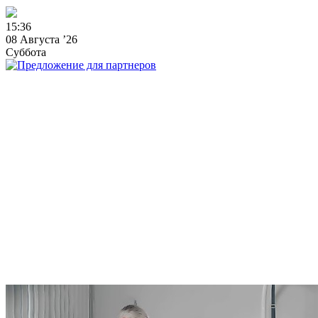
1
5
:
3
6
08 Августа ’26
Суббота