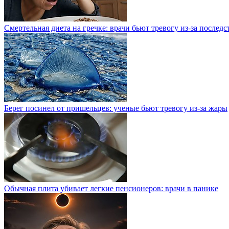
Смертельная диета на гречке: врачи бьют тревогу из-за послед
Берег посинел от пришельцев: ученые бьют тревогу из-за жары
Обычная плита убивает легкие пенсионеров: врачи в панике