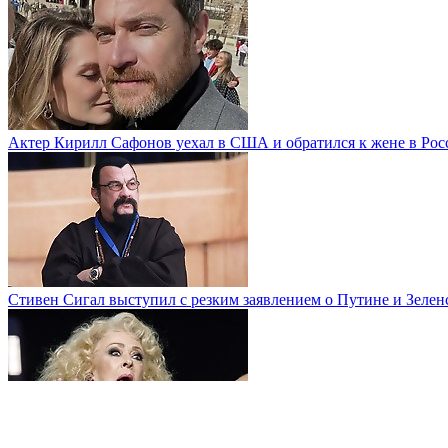
Актер Кирилл Сафонов уехал в США и обратился к жене в Рос
Стивен Сигал выступил с резким заявлением о Путине и Зелен