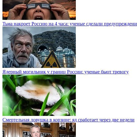
Тьма накроет Россию на 4 часа: ученые сделали предупреждени
Ядерный могильник у границ России: ученые бьют тревогу
Смертельная ловушка в корзине: яд сработает через две недели