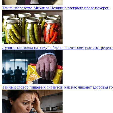
Тайна наследства Михаила Ножкина раскрыта после похорон
Лучшая заготовка на зиму найдена: врачи советуют этот рецепт
Тайный сговор пищевых гигантов: как нас лишают здоровья г