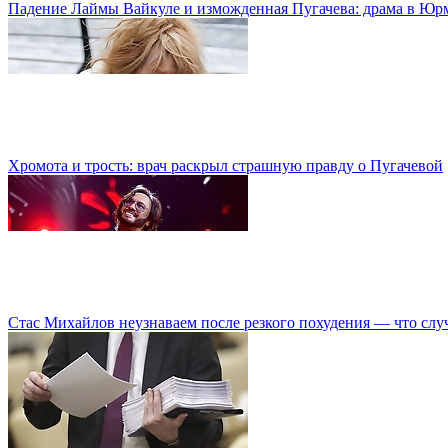
Падение Лаймы Вайкуле и изможденная Пугачева: драма в Юр
Хромота и трость: врач раскрыл страшную правду о Пугачевой
Стас Михайлов неузнаваем после резкого похудения — что слу