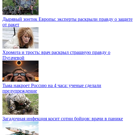
Дырявый зонтик Европы: эксперты раскрыли правду о защите
от ракет
Хромота и трость: врач раскрыл страшную правду о
Пугачевой
Тьма накроет Россию на 4 часа: ученые сделали
предупреждение
Загадочная инфекция косит сотни бойцов: врачи в панике