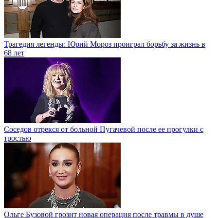
Трагедия легенды: Юрий Мороз проиграл борьбу за жизнь в
68 лет
Соседов отрекся от больной Пугачевой после ее прогулки с
тростью
Ольге Бузовой грозит новая операция после травмы в душе