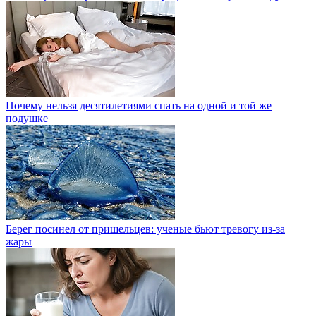
Почему нельзя десятилетиями спать на одной и той же
подушке
Берег посинел от пришельцев: ученые бьют тревогу из-за
жары