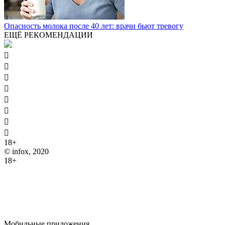
Опасность молока после 40 лет: врачи бьют тревогу
ЕЩЁ РЕКОМЕНДАЦИИ








18+
© infox, 2020
18+
На информационных ресурсах INFOX применяются
рекомендательные технологии (информационные технологии
предоставления информации на основе сбора, систематизации
и анализа сведений, относящихся к предпочтениям
пользователей сети "Интернет", находящихся на территории
Российской Федерации).
Мобильные приложения