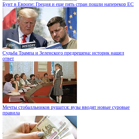
Бунт в Европе: Греция и еще пять стран пошли наперекор ЕС
Судьба Трампа и Зеленского предрешена: историк нашел
ответ
Мечты стобалльников рушатся: вузы вводят новые суровые
правила