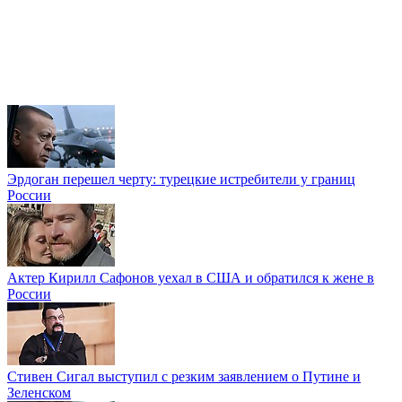
Эрдоган перешел черту: турецкие истребители у границ
России
Актер Кирилл Сафонов уехал в США и обратился к жене в
России
Стивен Сигал выступил с резким заявлением о Путине и
Зеленском