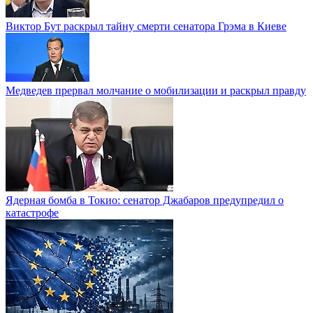
Виктор Бут раскрыл тайну смерти сенатора Грэма в Киеве
Медведев прервал молчание о мобилизации и раскрыл правду
Ядерная бомба в Токио: сенатор Джабаров предупредил о
катастрофе