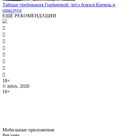
Тайные требования Горбачевой: чего боялся Кремль и
прислуга
ЕЩЁ РЕКОМЕНДАЦИИ








18+
© infox, 2020
18+
На информационных ресурсах INFOX применяются
рекомендательные технологии (информационные технологии
предоставления информации на основе сбора, систематизации
и анализа сведений, относящихся к предпочтениям
пользователей сети "Интернет", находящихся на территории
Российской Федерации).
Мобильные приложения
Реклама