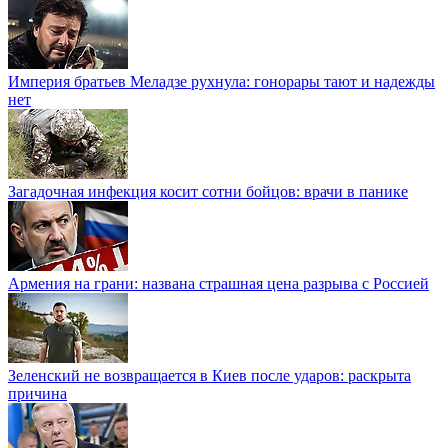
Империя братьев Меладзе рухнула: гонорары тают и надежды
нет
Загадочная инфекция косит сотни бойцов: врачи в панике
Армения на грани: названа страшная цена разрыва с Россией
Зеленский не возвращается в Киев после ударов: раскрыта
причина