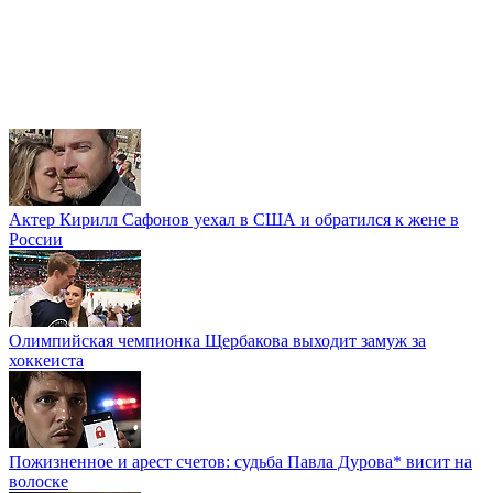
Актер Кирилл Сафонов уехал в США и обратился к жене в
России
Олимпийская чемпионка Щербакова выходит замуж за
хоккеиста
Пожизненное и арест счетов: судьба Павла Дурова* висит на
волоске