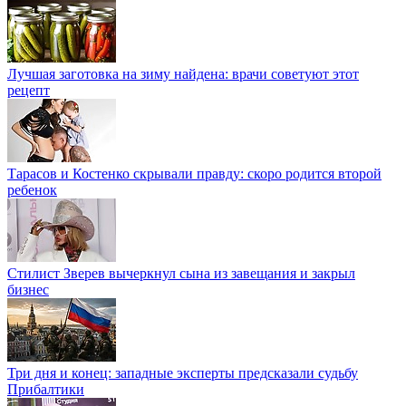
Лучшая заготовка на зиму найдена: врачи советуют этот
рецепт
Тарасов и Костенко скрывали правду: скоро родится второй
ребенок
Стилист Зверев вычеркнул сына из завещания и закрыл
бизнес
Три дня и конец: западные эксперты предсказали судьбу
Прибалтики