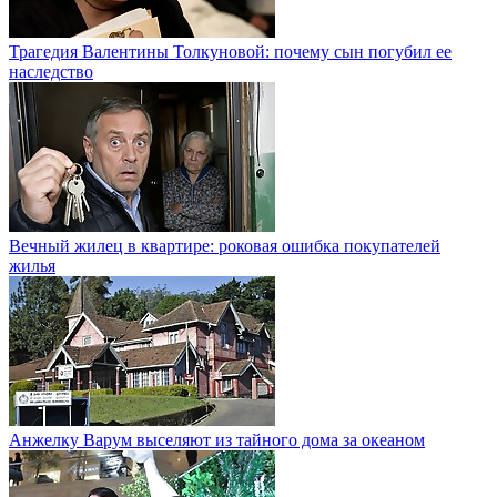
Трагедия Валентины Толкуновой: почему сын погубил ее
наследство
Вечный жилец в квартире: роковая ошибка покупателей
жилья
Анжелку Варум выселяют из тайного дома за океаном