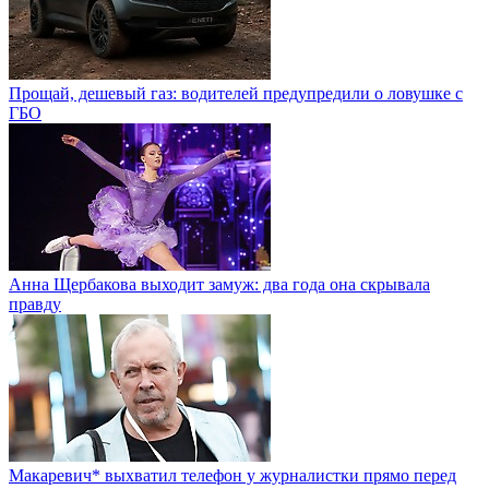
Прощай, дешевый газ: водителей предупредили о ловушке с
ГБО
Анна Щербакова выходит замуж: два года она скрывала
правду
Макаревич* выхватил телефон у журналистки прямо перед