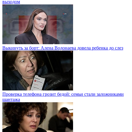
выходом
Выкинуть за борт: Алена Водонаева довела ребенка до слез
Проверка телефона грозит бедой: семьи стали заложниками
шантажа