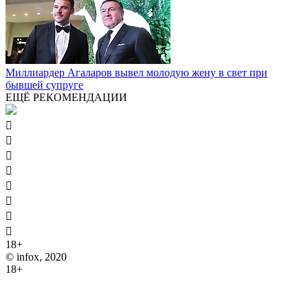
Миллиардер Агаларов вывел молодую жену в свет при
бывшей супруге
ЕЩЁ РЕКОМЕНДАЦИИ








18+
© infox, 2020
18+
На информационных ресурсах INFOX применяются
рекомендательные технологии (информационные технологии
предоставления информации на основе сбора, систематизации