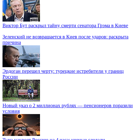
Виктор Бут раскрыл тайну смерти сенатора Грэма в Киеве
Зеленский не возвращается в Киев после ударов: раскрыта
причина
Эрдоган перешел черту: турецкие истребители у границ
России
Новый указ о 2 миллионах рублях — пенсионеров поразили
условия
Тьма накроет Россию на 4 часа: ученые сделали