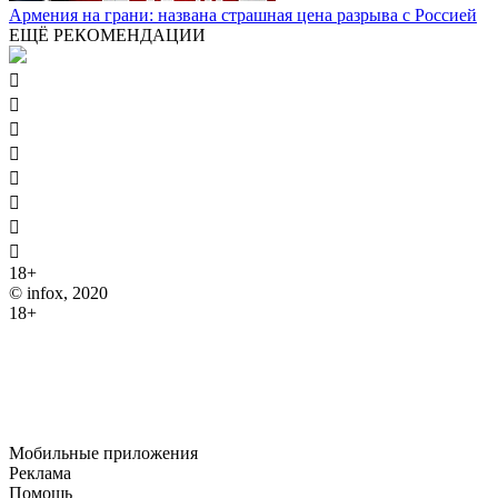
Армения на грани: названа страшная цена разрыва с Россией
ЕЩЁ РЕКОМЕНДАЦИИ








18+
© infox, 2020
18+
На информационных ресурсах INFOX применяются
рекомендательные технологии (информационные технологии
предоставления информации на основе сбора, систематизации
и анализа сведений, относящихся к предпочтениям
пользователей сети "Интернет", находящихся на территории
Российской Федерации).
Мобильные приложения
Реклама
Помощь