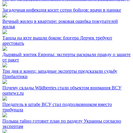
Загадочная инфекция косит сотни бойцов: врачи в панике
Вечный жилец в квартире: роковая ошибка покупателей
жилья
Танцы на яхте вышли боком: блогера Лерчек требуют
арестовать
Дырявый зонтик Европы: эксперты раскрыли правду о защите
от ракет
Три дня и конец: западные эксперты предсказали судьбу
Прибалтики
Почему склады Wildberries стали объектом внимания ВСУ
ournewz.ru
Предатель в штабе ВСУ стал подполковником вместо
трибунала
Польша тайно готовит план по разделу Украины согласно
экспертам