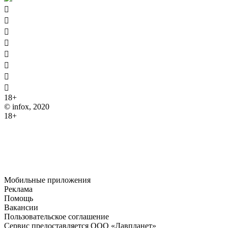








18+
© infox, 2020
18+
На информационных ресурсах INFOX применяются
рекомендательные технологии (информационные технологии
предоставления информации на основе сбора, систематизации
и анализа сведений, относящихся к предпочтениям
пользователей сети "Интернет", находящихся на территории
Российской Федерации).
Мобильные приложения
Реклама
Помощь
Вакансии
Пользовательское соглашение
Сервис предоставляется ООО «Лавпланет»