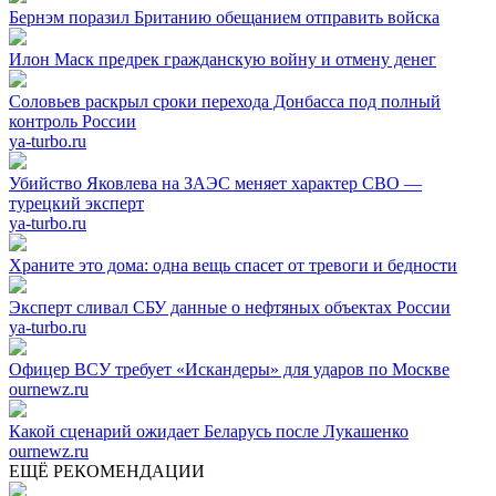
Бернэм поразил Британию обещанием отправить войска
Илон Маск предрек гражданскую войну и отмену денег
Соловьев раскрыл сроки перехода Донбасса под полный
контроль России
ya-turbo.ru
Убийство Яковлева на ЗАЭС меняет характер СВО —
турецкий эксперт
ya-turbo.ru
Храните это дома: одна вещь спасет от тревоги и бедности
Эксперт сливал СБУ данные о нефтяных объектах России
ya-turbo.ru
Офицер ВСУ требует «Искандеры» для ударов по Москве
ournewz.ru
Какой сценарий ожидает Беларусь после Лукашенко
ournewz.ru
ЕЩЁ РЕКОМЕНДАЦИИ