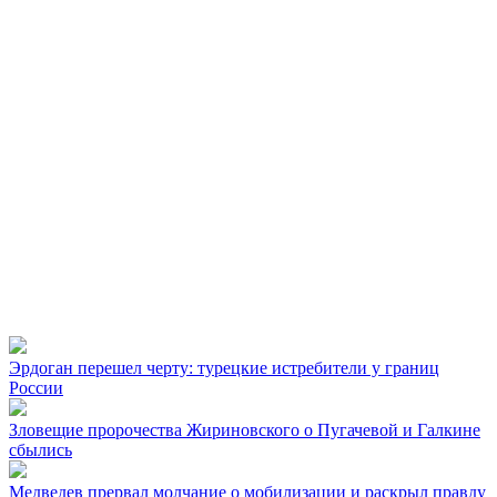
Эрдоган перешел черту: турецкие истребители у границ
России
Зловещие пророчества Жириновского о Пугачевой и Галкине
сбылись
Медведев прервал молчание о мобилизации и раскрыл правду