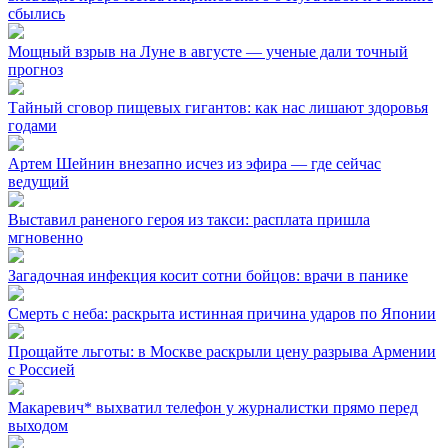
сбылись
Мощный взрыв на Луне в августе — ученые дали точный
прогноз
Тайный сговор пищевых гигантов: как нас лишают здоровья
годами
Артем Шейнин внезапно исчез из эфира — где сейчас
ведущий
Выставил раненого героя из такси: расплата пришла
мгновенно
Загадочная инфекция косит сотни бойцов: врачи в панике
Смерть с неба: раскрыта истинная причина ударов по Японии
Прощайте льготы: в Москве раскрыли цену разрыва Армении
с Россией
Макаревич* выхватил телефон у журналистки прямо перед
выходом