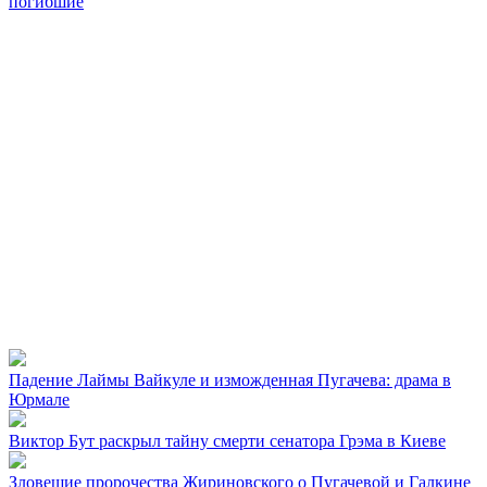
погибшие
Падение Лаймы Вайкуле и изможденная Пугачева: драма в
Юрмале
Виктор Бут раскрыл тайну смерти сенатора Грэма в Киеве
Зловещие пророчества Жириновского о Пугачевой и Галкине