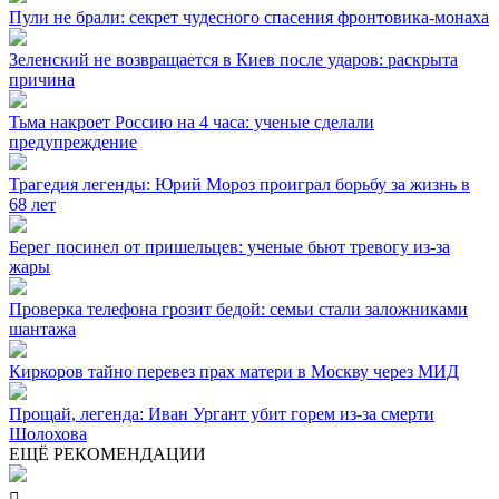
Пули не брали: секрет чудесного спасения фронтовика-монаха
Зеленский не возвращается в Киев после ударов: раскрыта
причина
Тьма накроет Россию на 4 часа: ученые сделали
предупреждение
Трагедия легенды: Юрий Мороз проиграл борьбу за жизнь в
68 лет
Берег посинел от пришельцев: ученые бьют тревогу из-за
жары
Проверка телефона грозит бедой: семьи стали заложниками
шантажа
Киркоров тайно перевез прах матери в Москву через МИД
Прощай, легенда: Иван Ургант убит горем из-за смерти
Шолохова
ЕЩЁ РЕКОМЕНДАЦИИ