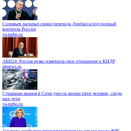
Соловьев раскрыл сроки перехода Донбасса под полный
контроль России
ya-turbo.ru
АБН24: Россия резко изменила свое отношение к КНДР
abnews.ru
Страшная авария в Сочи унесла жизни пяти человек, среди
них дети
ya-turbo.ru
Захарова необычно прокомментировала отъезд посла ФРГ