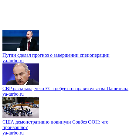
Путин сделал прогноз о завершении спецоперации
ya-turbo.ru
СВР раскрыла, чего ЕС требует от правительства Пашиняна
ya-turbo.ru
США демонстративно покинули Совбез ООН: что
произошло?
ya-turbo.ru