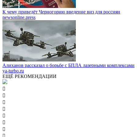
К чему приведёт Черногорию введение виз для россиян
newsonline.press
Алиханов рассказал о борьбе с БПЛА лазерными комплексами
ya-turbo.ru
ЕЩЁ РЕКОМЕНДАЦИИ







