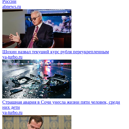
России
abnews.ru
Шохин назвал текущий курс рубля переукрепленным
ya-turbo.ru
Страшная авария в Сочи унесла жизни пяти человек, среди
них дети
ya-turbo.ru