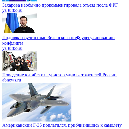
Захарова необычно прокомментировала отъезд посла ФРГ
ya-turbo.ru
Подоляк озвучил план Зеленского по� урегулированию
конфликта
ya-turbo.ru
Поведение китайских туристов удивляет жителей России
abnews.ru
Американский F-35 поплатился, приблизившись к самолету