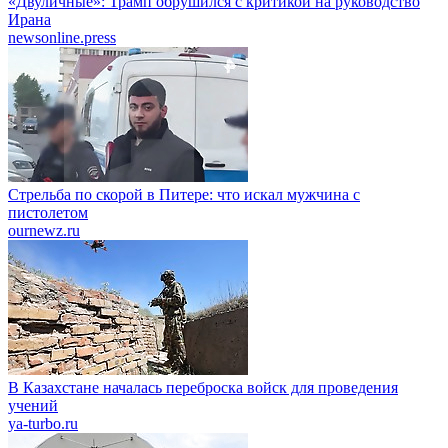
«Двуличные»: Трамп обрушился с критикой на руководство
Ирана
newsonline.press
Стрельба по скорой в Питере: что искал мужчина с
пистолетом
ournewz.ru
В Казахстане началась переброска войск для проведения
учений
ya-turbo.ru