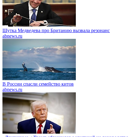
Шутка Медведева про Британию вызвала резонанс
abnews.ru
В России спасли семейство китов
abnews.ru