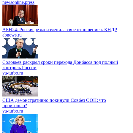
newsonline.press
АБН24: Россия резко изменила свое отношение к КНДР
abnews.ru
Соловьев раскрыл сроки перехода Донбасса под полный
контроль России
ya-turbo.ru
США демонстративно покинули Совбез ООН: что
произошло?
ya-turbo.ru