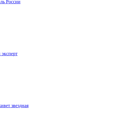
оль России
 эксперт
ивет звездная