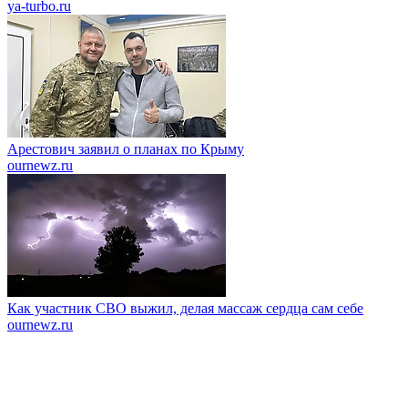
ya-turbo.ru
Арестович заявил о планах по Крыму
ournewz.ru
Как участник СВО выжил, делая массаж сердца сам себе
ournewz.ru