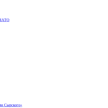
в НАТО
и Сырского»