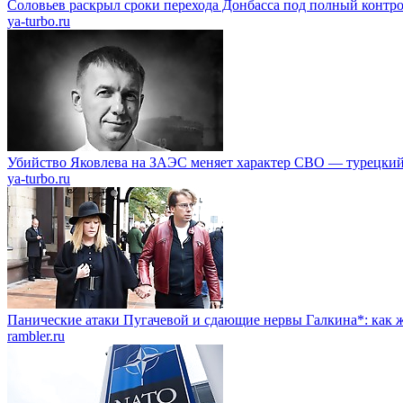
Соловьев раскрыл сроки перехода Донбасса под полный контр
ya-turbo.ru
Убийство Яковлева на ЗАЭС меняет характер СВО — турецкий
ya-turbo.ru
Панические атаки Пугачевой и сдающие нервы Галкина*: как ж
rambler.ru