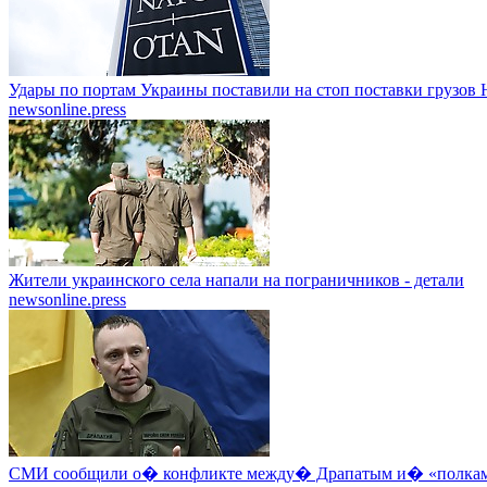
Удары по портам Украины поставили на стоп поставки грузо
newsonline.press
Жители украинского села напали на пограничников - детали
newsonline.press
СМИ сообщили о� конфликте между� Драпатым и� «полкам