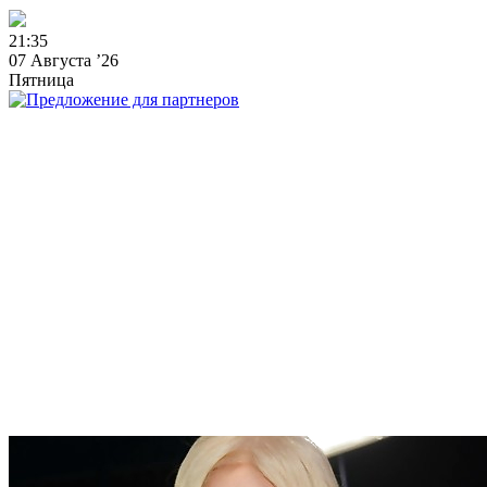
2
1
:
3
5
07 Августа ’26
Пятница