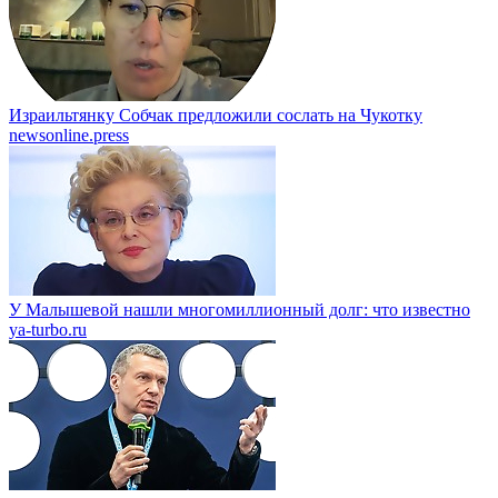
Израильтянку Собчак предложили сослать на Чукотку
newsonline.press
У Малышевой нашли многомиллионный долг: что известно
ya-turbo.ru