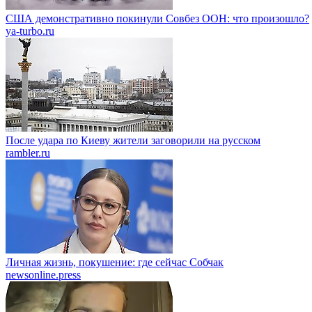
США демонстративно покинули Совбез ООН: что произошло?
ya-turbo.ru
После удара по Киеву жители заговорили на русском
rambler.ru
Личная жизнь, покушение: где сейчас Собчак
newsonline.press