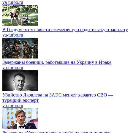
ya-turbo.ru
В Госдуме хотят ввести ежемесячную родительскую зарплату
ya-turbo.ru
Задержаны боевики, работавшие на Украину в Ираке
ya-turbo.ru
Убийство Яковлева на ЗАЭС меняет характер СВО —
турецкий эксперт
ya-turbo.ru
Рожков из «Уральских пельменей» на грани полного