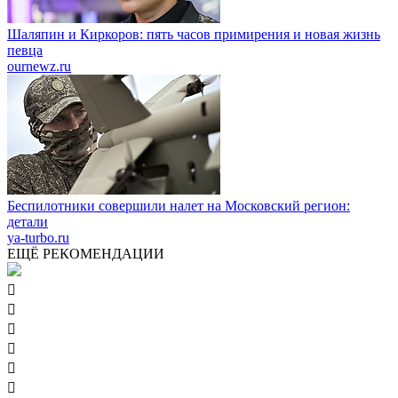
Шаляпин и Киркоров: пять часов примирения и новая жизнь
певца
ournewz.ru
Беспилотники совершили налет на Московский регион:
детали
ya-turbo.ru
ЕЩЁ РЕКОМЕНДАЦИИ





