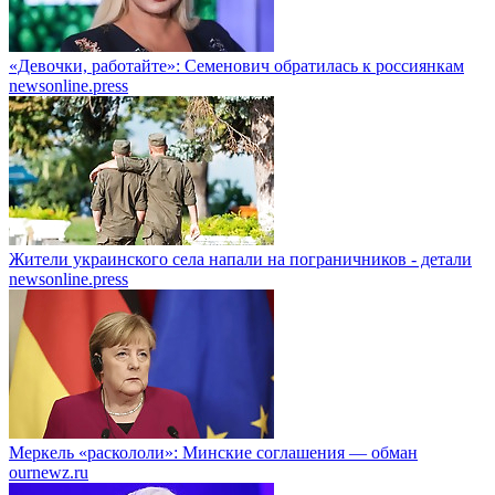
«Девочки, работайте»: Семенович обратилась к россиянкам
newsonline.press
Жители украинского села напали на пограничников - детали
newsonline.press
Меркель «раскололи»: Минские соглашения — обман
ournewz.ru