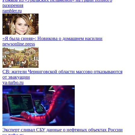
разорения
rambler.ru
«Я была синяя»: Новикова о домашнем насилии
newsonline.press
СВ: жители Черниговской области массово отказываются
от эвакуации
ya-turbo.ru
Эксперт сливал СБУ данные о нефтяных объектах России