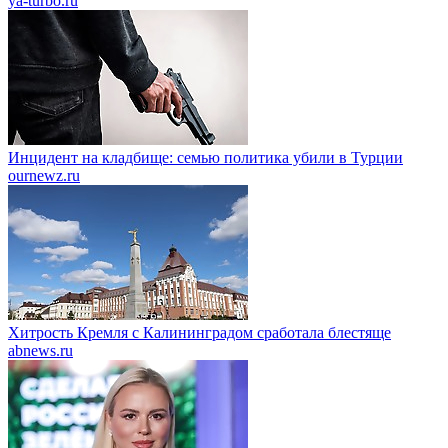
ya-turbo.ru
Инцидент на кладбище: семью политика убили в Турции
ournewz.ru
Хитрость Кремля с Калининградом сработала блестяще
abnews.ru