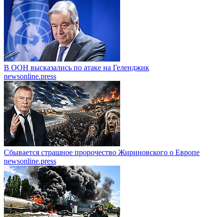
В ООН высказались по атаке на Геленджик
newsonline.press
Сбывается страшное пророчество Жириновского о Европе
newsonline.press