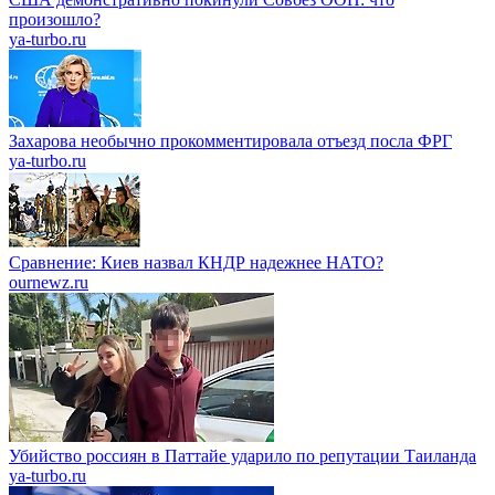
произошло?
ya-turbo.ru
Захарова необычно прокомментировала отъезд посла ФРГ
ya-turbo.ru
Сравнение: Киев назвал КНДР надежнее НАТО?
ournewz.ru
Убийство россиян в Паттайе ударило по репутации Таиланда
ya-turbo.ru