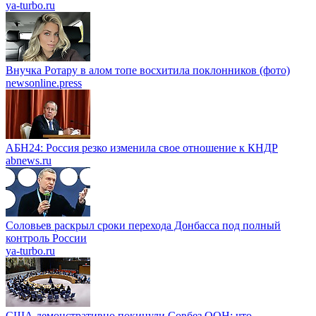
ya-turbo.ru
Внучка Ротару в алом топе восхитила поклонников (фото)
newsonline.press
АБН24: Россия резко изменила свое отношение к КНДР
abnews.ru
Соловьев раскрыл сроки перехода Донбасса под полный
контроль России
ya-turbo.ru
США демонстративно покинули Совбез ООН: что