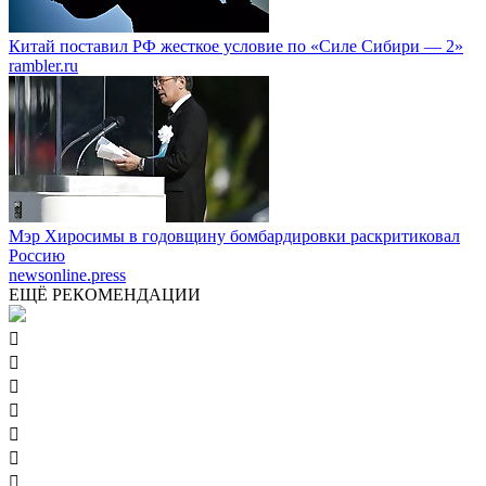
Китай поставил РФ жесткое условие по «Силе Сибири — 2»
rambler.ru
Мэр Хиросимы в годовщину бомбардировки раскритиковал
Россию
newsonline.press
ЕЩЁ РЕКОМЕНДАЦИИ






