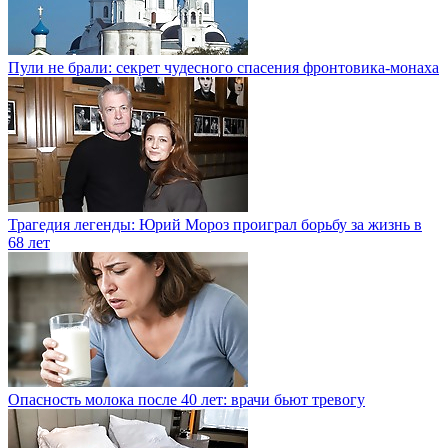
Пули не брали: секрет чудесного спасения фронтовика-монаха
Трагедия легенды: Юрий Мороз проиграл борьбу за жизнь в
68 лет
Опасность молока после 40 лет: врачи бьют тревогу