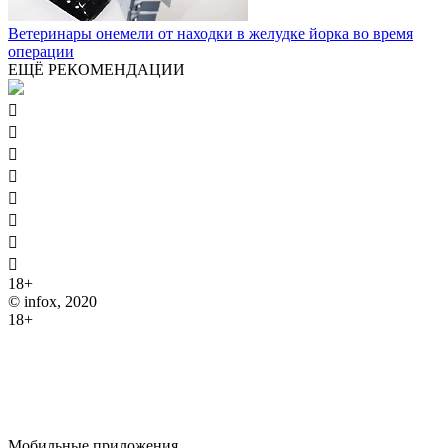
Ветеринары онемели от находки в желудке йорка во время
операции
ЕЩЁ РЕКОМЕНДАЦИИ








18+
© infox, 2020
18+
На информационных ресурсах INFOX применяются
рекомендательные технологии (информационные технологии
предоставления информации на основе сбора, систематизации
и анализа сведений, относящихся к предпочтениям
пользователей сети "Интернет", находящихся на территории
Российской Федерации).
Мобильные приложения