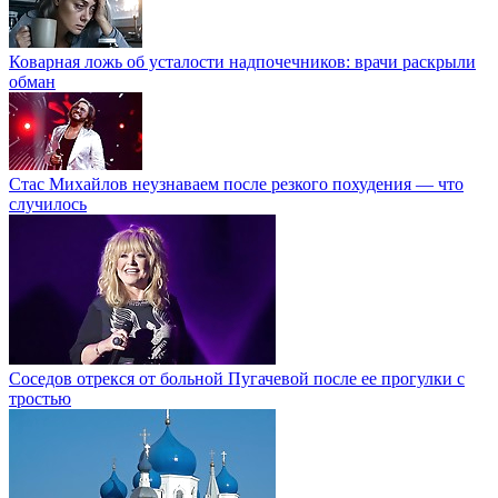
Коварная ложь об усталости надпочечников: врачи раскрыли
обман
Стас Михайлов неузнаваем после резкого похудения — что
случилось
Соседов отрекся от больной Пугачевой после ее прогулки с
тростью