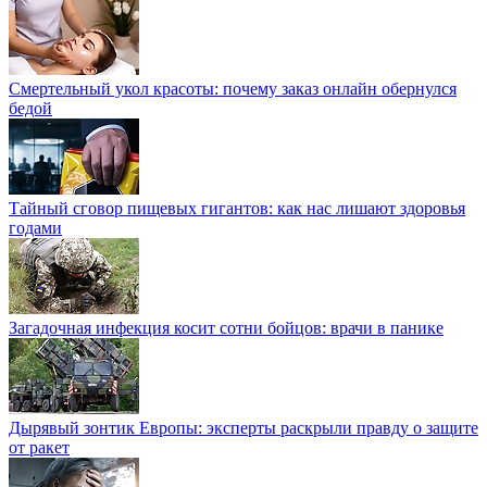
Смертельный укол красоты: почему заказ онлайн обернулся
бедой
Тайный сговор пищевых гигантов: как нас лишают здоровья
годами
Загадочная инфекция косит сотни бойцов: врачи в панике
Дырявый зонтик Европы: эксперты раскрыли правду о защите
от ракет