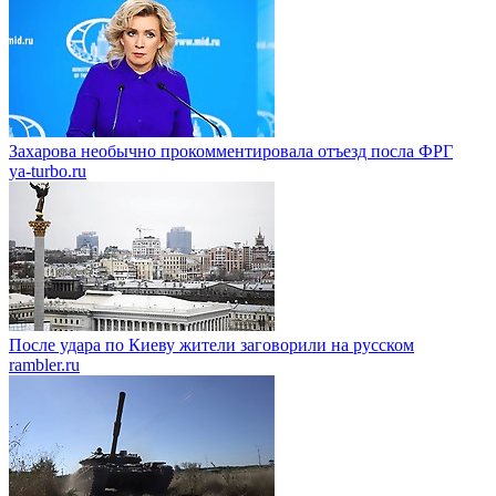
Захарова необычно прокомментировала отъезд посла ФРГ
ya-turbo.ru
После удара по Киеву жители заговорили на русском
rambler.ru