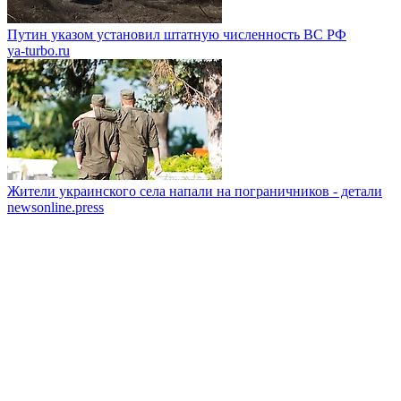
Путин указом установил штатную численность ВС РФ
ya-turbo.ru
Жители украинского села напали на пограничников - детали
newsonline.press