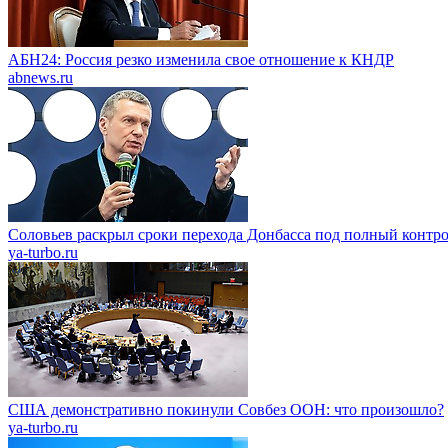
АБН24: Россия резко изменила свое отношение к КНДР
abnews.ru
Соловьев раскрыл сроки перехода Донбасса под полный контр
ya-turbo.ru
США демонстративно покинули Совбез ООН: что произошло?
ya-turbo.ru