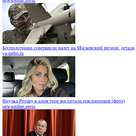
newsonline.press
Беспилотники совершили налет на Московский регион: детали
ya-turbo.ru
Внучка Ротару в алом топе восхитила поклонников (фото)
newsonline.press