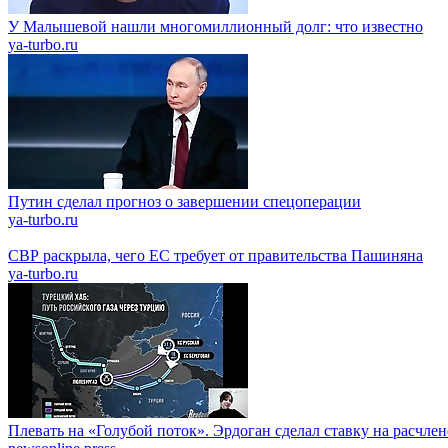
У Малышевой нашли многомиллионный долг: что известно
ya-turbo.ru
Путин сделал прогноз о завершении спецоперации
ya-turbo.ru
СВР раскрыла, чего ЕС требует от правительства Пашиняна
ya-turbo.ru
Плевать на «Голубой поток». Эрдоган сделал ставку на расчле