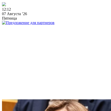
1
2
:
1
2
07 Августа ’26
Пятница