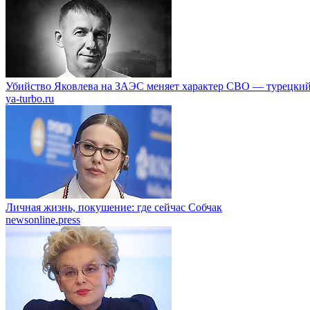
Убийство Яковлева на ЗАЭС меняет характер СВО — турецкий
ya-turbo.ru
Личная жизнь, покушение: где сейчас Собчак
newsonline.press