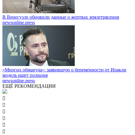
В Венесуэле обновили данные о жертвах землетрясения
newsonline.press
«Многих обманула»: заявившую о беременности от Иракли
модель ищет полиция
newsonline.press
ЕЩЁ РЕКОМЕНДАЦИИ





