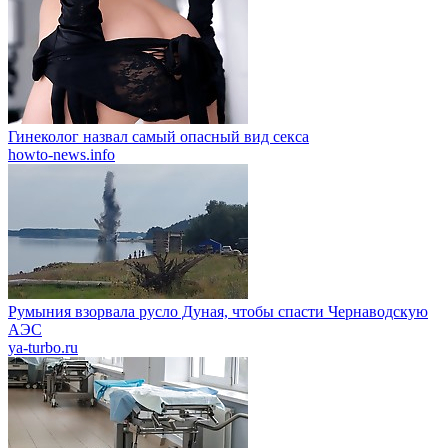
Гинеколог назвал самый опасный вид секса
howto-news.info
Румыния взорвала русло Дуная, чтобы спасти Чернаводскую
АЭС
ya-turbo.ru