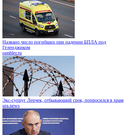
Названо число погибших при падении БПЛА под
Геленджиком
rambler.ru
Экс-супруг Лерчек, отбывающий срок, попросился в храм
ura.news