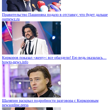
Правительство Пашиняна подало в отставку: что будет дальше
ournewz.ru
Киркоров показал «жену»: все обалдели! Ею ведь оказалась…
howto-news.info
Шаляпин раскрыл подробности разговора с Киркоровым
newsonline.press