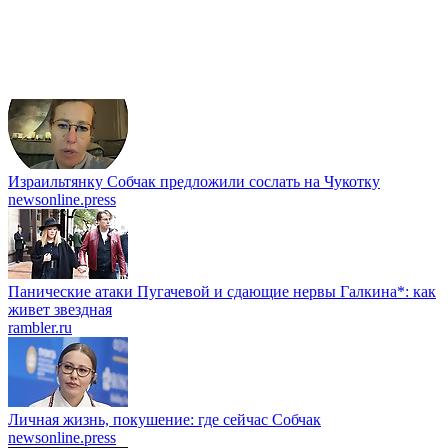
Израильтянку Собчак предложили сослать на Чукотку
newsonline.press
Панические атаки Пугачевой и сдающие нервы Галкина*: как
живет звездная
rambler.ru
Личная жизнь, покушение: где сейчас Собчак
newsonline.press