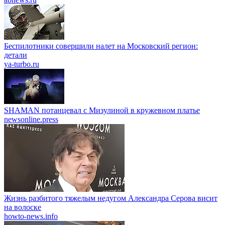
Беспилотники совершили налет на Московский регион:
детали
ya-turbo.ru
SHAMAN потанцевал с Мизулиной в кружевном платье
newsonline.press
Жизнь разбитого тяжелым недугом Александра Серова висит
на волоске
howto-news.info