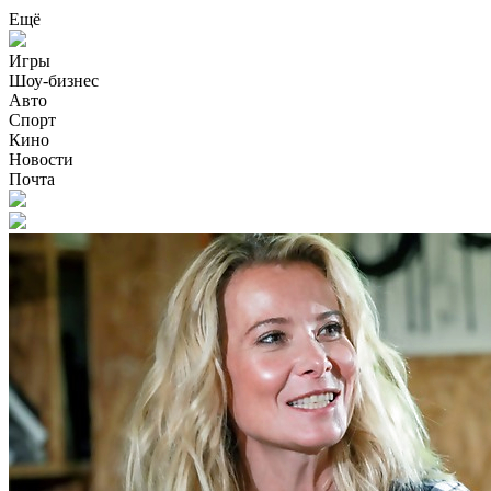
Ещё
Игры
Шоу-бизнес
Авто
Спорт
Кино
Новости
Почта