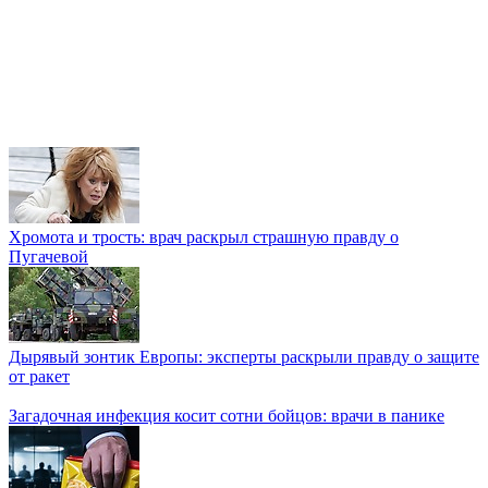
Хромота и трость: врач раскрыл страшную правду о
Пугачевой
Дырявый зонтик Европы: эксперты раскрыли правду о защите
от ракет
Загадочная инфекция косит сотни бойцов: врачи в панике