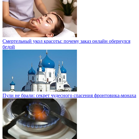
Смертельный укол красоты: почему заказ онлайн обернулся
бедой
Пули не брали: секрет чудесного спасения фронтовика-монаха