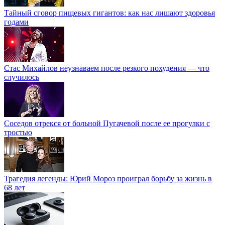
Тайный сговор пищевых гигантов: как нас лишают здоровья
годами
Стас Михайлов неузнаваем после резкого похудения — что
случилось
Соседов отрекся от больной Пугачевой после ее прогулки с
тростью
Трагедия легенды: Юрий Мороз проиграл борьбу за жизнь в
68 лет