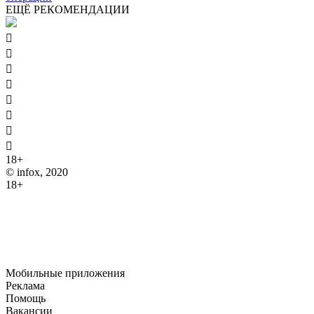
ЕЩЁ РЕКОМЕНДАЦИИ








18+
© infox, 2020
18+
На информационных ресурсах INFOX применяются
рекомендательные технологии (информационные технологии
предоставления информации на основе сбора, систематизации
и анализа сведений, относящихся к предпочтениям
пользователей сети "Интернет", находящихся на территории
Российской Федерации).
Мобильные приложения
Реклама
Помощь
Вакансии