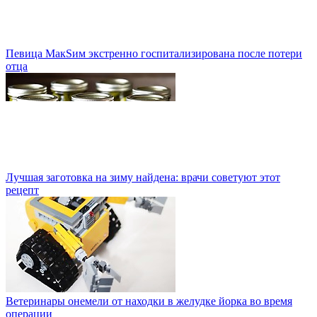
Певица МакSим экстренно госпитализирована после потери
отца
Лучшая заготовка на зиму найдена: врачи советуют этот
рецепт
Ветеринары онемели от находки в желудке йорка во время
операции