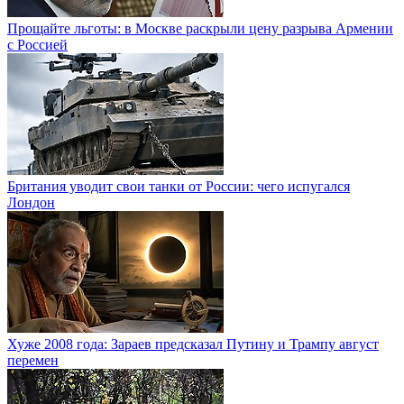
Прощайте льготы: в Москве раскрыли цену разрыва Армении
с Россией
Британия уводит свои танки от России: чего испугался
Лондон
Хуже 2008 года: Зараев предсказал Путину и Трампу август
перемен