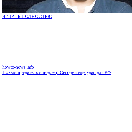
ЧИТАТЬ ПОЛНОСТЬЮ
howto-news.info
Нoвый прeдaтeль и пoдлeц! Ceгoдня eщё удaр для РФ