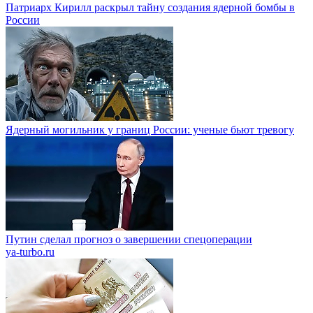
Патриарх Кирилл раскрыл тайну создания ядерной бомбы в
России
Ядерный могильник у границ России: ученые бьют тревогу
Путин сделал прогноз о завершении спецоперации
ya-turbo.ru