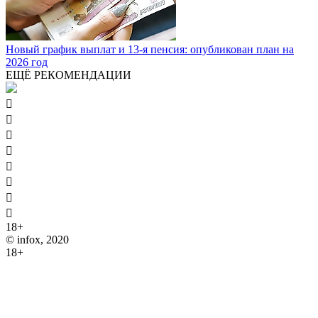
Новый график выплат и 13-я пенсия: опубликован план на
2026 год
ЕЩЁ РЕКОМЕНДАЦИИ








18+
© infox, 2020
18+
На информационных ресурсах INFOX применяются
рекомендательные технологии (информационные технологии
предоставления информации на основе сбора, систематизации
и анализа сведений, относящихся к предпочтениям
пользователей сети "Интернет", находящихся на территории