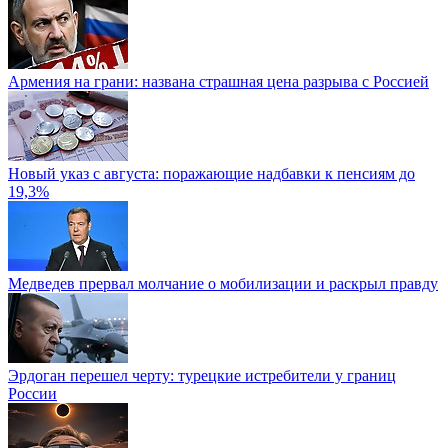
Армения на грани: названа страшная цена разрыва с Россией
Новый указ с августа: поражающие надбавки к пенсиям до
19,3%
Медведев прервал молчание о мобилизации и раскрыл правду
Эрдоган перешел черту: турецкие истребители у границ
России