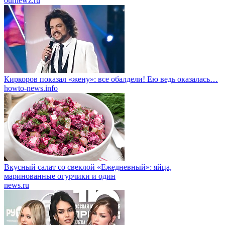
ournewz.ru
Киркоров показал «жену»: все обалдели! Ею ведь оказалась…
howto-news.info
Вкусный салат со свеклой «Ежедневный»: яйца,
маринованные огурчики и один
news.ru