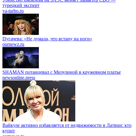
турецкий эксперт
ya-turbo.ru
Пугачева: «Не думала, что встану на ноги»
ournewz.ru
SHAMAN потанцевал с Мизулиной в кружевном платье
newsonline.press
Вайкуле активно избавляется от недвижимости в Латвии: кто
купит