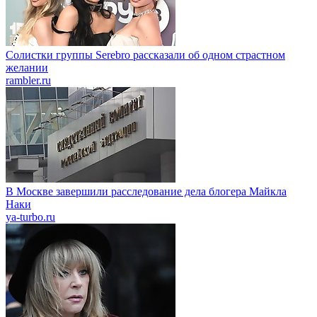
Солистки группы Serebro рассказали об одном страстном
желании
rambler.ru
В Москве завершили расследование дела блогера Майкла
Наки
ya-turbo.ru