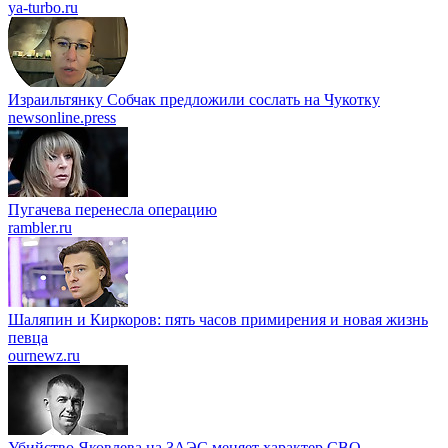
ya-turbo.ru
Израильтянку Собчак предложили сослать на Чукотку
newsonline.press
Пугачева перенесла операцию
rambler.ru
Шаляпин и Киркоров: пять часов примирения и новая жизнь
певца
ournewz.ru
Убийство Яковлева на ЗАЭС меняет характер СВО —