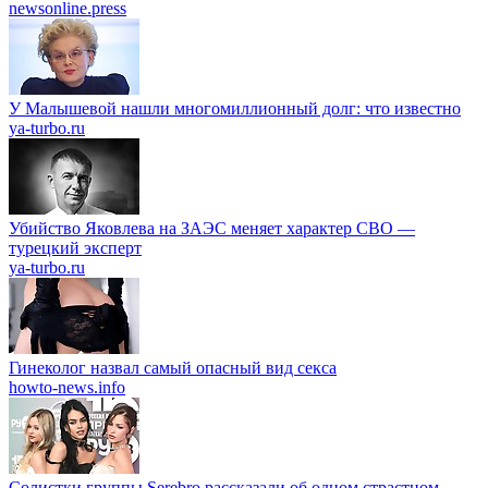
newsonline.press
У Малышевой нашли многомиллионный долг: что известно
ya-turbo.ru
Убийство Яковлева на ЗАЭС меняет характер СВО —
турецкий эксперт
ya-turbo.ru
Гинеколог назвал самый опасный вид секса
howto-news.info
Солистки группы Serebro рассказали об одном страстном