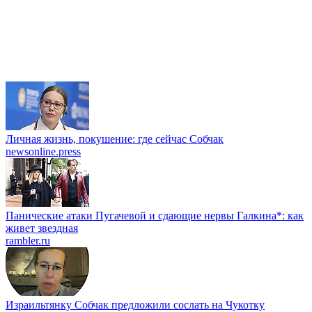
Личная жизнь, покушение: где сейчас Собчак
newsonline.press
Панические атаки Пугачевой и сдающие нервы Галкина*: как
живет звездная
rambler.ru
Израильтянку Собчак предложили сослать на Чукотку