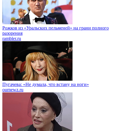
Рожков из «Уральских пельменей» на грани полного
разорения
rambler.ru
Пугачева: «Не думала, что встану на ноги»
ournewz.ru