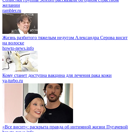
желании
rambler.ru
Жизнь разбитого тяжелым недугом Александра Серова висит
на волоске
howto-news.info
Кому станет доступна вакцина для лечения рака кожи
ya-turbo.ru
«Все висит»: раскрыта правда об интимной жизни Пугачевой