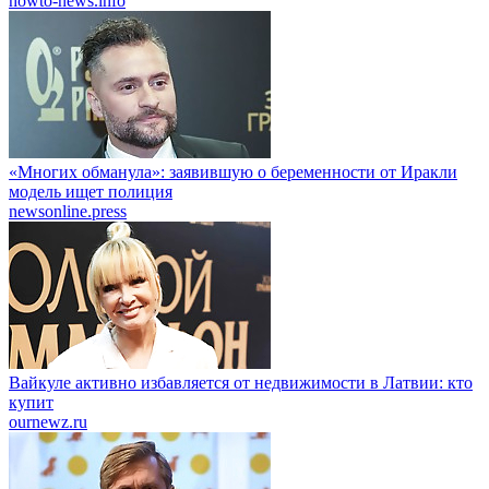
howto-news.info
«Многих обманула»: заявившую о беременности от Иракли
модель ищет полиция
newsonline.press
Вайкуле активно избавляется от недвижимости в Латвии: кто
купит
ournewz.ru