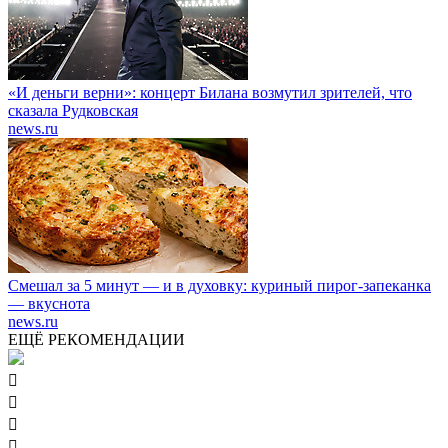
«И деньги верни»: концерт Билана возмутил зрителей, что
сказала Рудковская
news.ru
Смешал за 5 минут — и в духовку: куриный пирог-запеканка
— вкуснота
news.ru
ЕЩЁ РЕКОМЕНДАЦИИ



