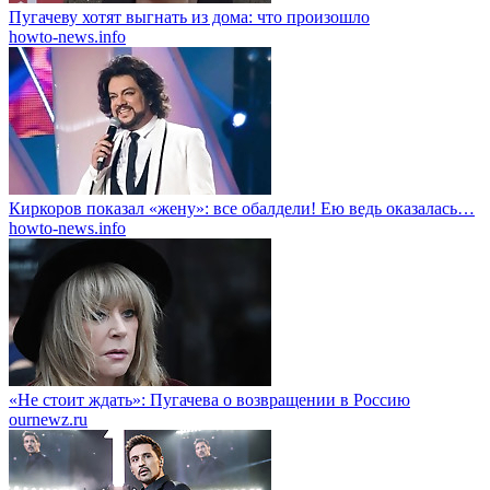
Пугачеву хотят выгнать из дома: что произошло
howto-news.info
Киркоров показал «жену»: все обалдели! Ею ведь оказалась…
howto-news.info
«Не стоит ждать»: Пугачева о возвращении в Россию
ournewz.ru