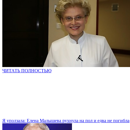
ЧИТАТЬ ПОЛНОСТЬЮ
Я уползала: Елена Малышева рухнула на пол и едва не погибла