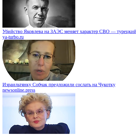
Убийство Яковлева на ЗАЭС меняет характер СВО — турецкий
ya-turbo.ru
Израильтянку Собчак предложили сослать на Чукотку
newsonline.press