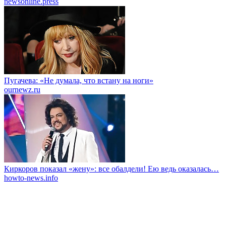
newsonline.press
Пугачева: «Не думала, что встану на ноги»
ournewz.ru
Киркоров показал «жену»: все обалдели! Ею ведь оказалась…
howto-news.info