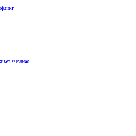
онфликт
ивет звездная