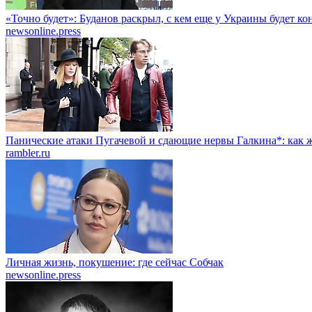
«Точно будет»: Буданов раскрыл, с кем еще у Украины будет к
newsonline.press
Панические атаки Пугачевой и сдающие нервы Галкина*: как ж
rambler.ru
Личная жизнь, покушение: где сейчас Собчак
newsonline.press