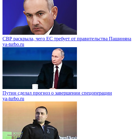
СВР раскрыла, чего ЕС требует от правительства Пашиняна
ya-turbo.ru
Путин сделал прогноз о завершении спецоперации
ya-turbo.ru