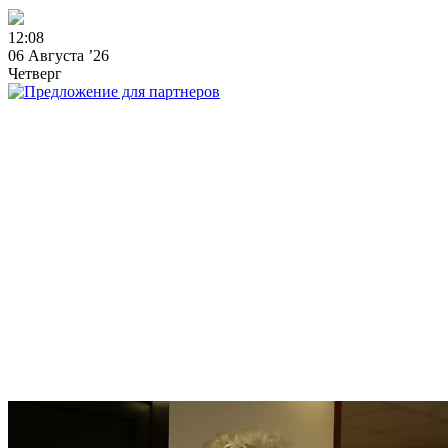
1
2
:
0
8
06 Августа ’26
Четверг