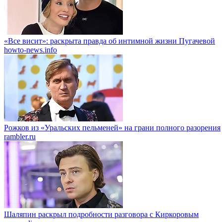
«Все висит»: раскрыта правда об интимной жизни Пугачевой
howto-news.info
Рожков из «Уральских пельменей» на грани полного разорения
rambler.ru
Шаляпин раскрыл подробности разговора с Киркоровым