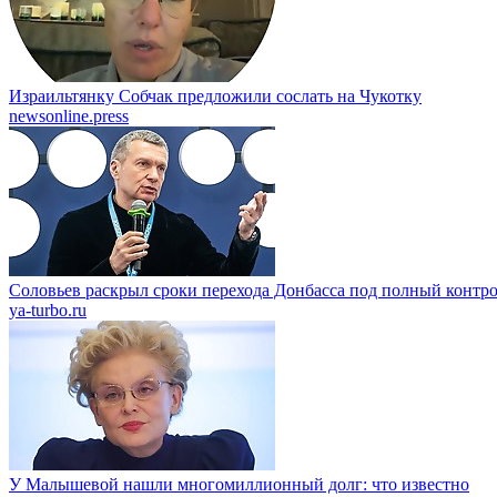
Израильтянку Собчак предложили сослать на Чукотку
newsonline.press
Соловьев раскрыл сроки перехода Донбасса под полный контр
ya-turbo.ru
У Малышевой нашли многомиллионный долг: что известно