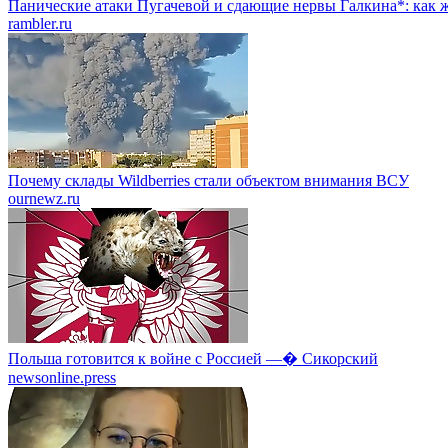
Панические атаки Пугачевой и сдающие нервы Галкина*: как ж
rambler.ru
Почему склады Wildberries стали объектом внимания ВСУ
ournewz.ru
Польша готовится к войне с Россией —� Сикорский
newsonline.press