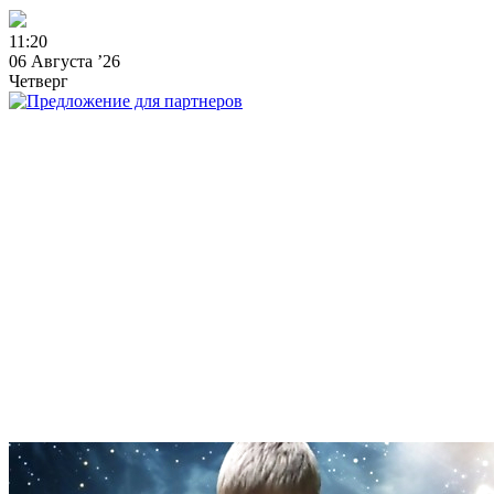
1
1
:
2
0
06 Августа ’26
Четверг