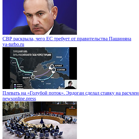
СВР раскрыла, чего ЕС требует от правительства Пашиняна
ya-turbo.ru
Плевать на «Голубой поток». Эрдоган сделал ставку на расчле
newsonline.press