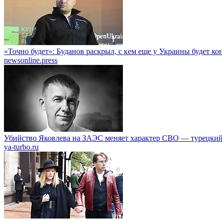
«Точно будет»: Буданов раскрыл, с кем еще у Украины будет к
newsonline.press
Убийство Яковлева на ЗАЭС меняет характер СВО — турецкий
ya-turbo.ru