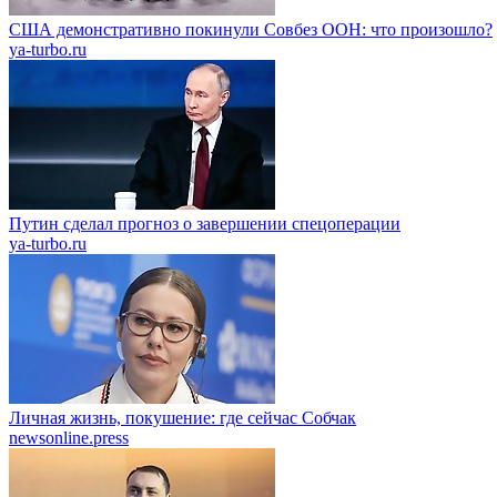
США демонстративно покинули Совбез ООН: что произошло?
ya-turbo.ru
Путин сделал прогноз о завершении спецоперации
ya-turbo.ru
Личная жизнь, покушение: где сейчас Собчак
newsonline.press