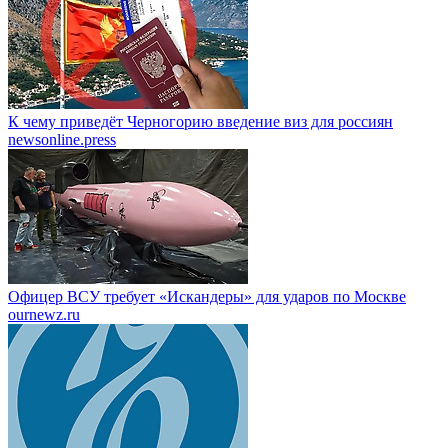
К чему приведёт Черногорию введение виз для россиян
newsonline.press
Офицер ВСУ требует «Искандеры» для ударов по Москве
ournewz.ru