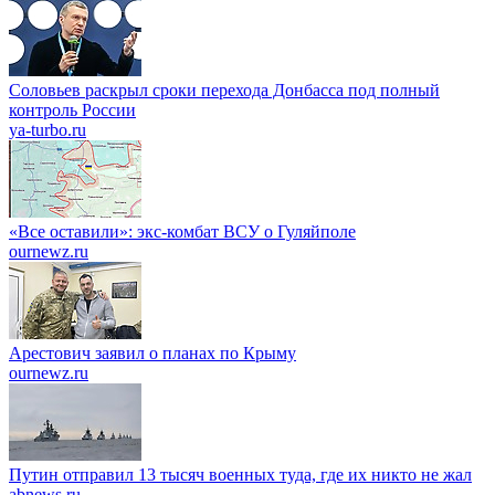
Соловьев раскрыл сроки перехода Донбасса под полный
контроль России
ya-turbo.ru
«Все оставили»: экс-комбат ВСУ о Гуляйполе
ournewz.ru
Арестович заявил о планах по Крыму
ournewz.ru
Путин отправил 13 тысяч военных туда, где их никто не жал
abnews.ru