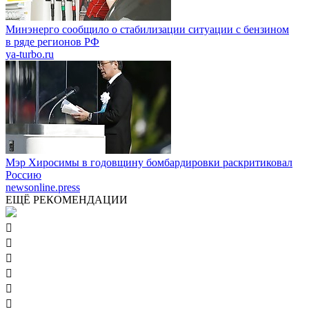
Минэнерго сообщило о стабилизации ситуации с бензином
в ряде регионов РФ
ya-turbo.ru
Мэр Хиросимы в годовщину бомбардировки раскритиковал
Россию
newsonline.press
ЕЩЁ РЕКОМЕНДАЦИИ





