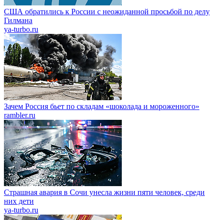
США обратились к России с неожиданной просьбой по делу
Гилмана
ya-turbo.ru
Зачем Россия бьет по складам «шоколада и мороженного»
rambler.ru
Страшная авария в Сочи унесла жизни пяти человек, среди
них дети
ya-turbo.ru