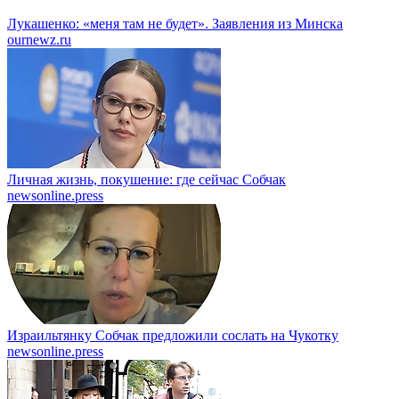
Лукашенко: «меня там не будет». Заявления из Минска
ournewz.ru
Личная жизнь, покушение: где сейчас Собчак
newsonline.press
Израильтянку Собчак предложили сослать на Чукотку
newsonline.press