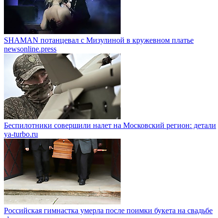
SHAMAN потанцевал с Мизулиной в кружевном платье
newsonline.press
Беспилотники совершили налет на Московский регион: детали
ya-turbo.ru
Российская гимнастка умерла после поимки букета на свадьбе