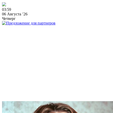
0
3
:
5
9
06 Августа ’26
Четверг