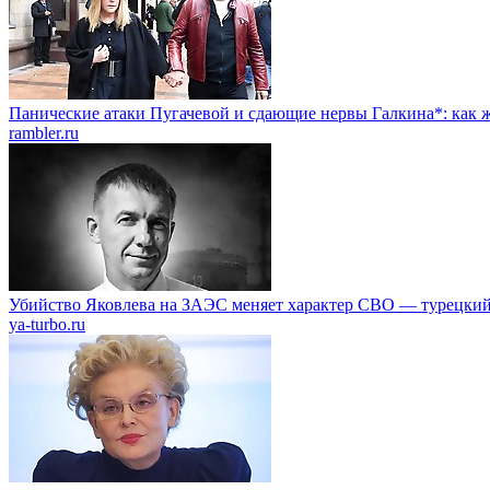
Панические атаки Пугачевой и сдающие нервы Галкина*: как ж
rambler.ru
Убийство Яковлева на ЗАЭС меняет характер СВО — турецкий
ya-turbo.ru