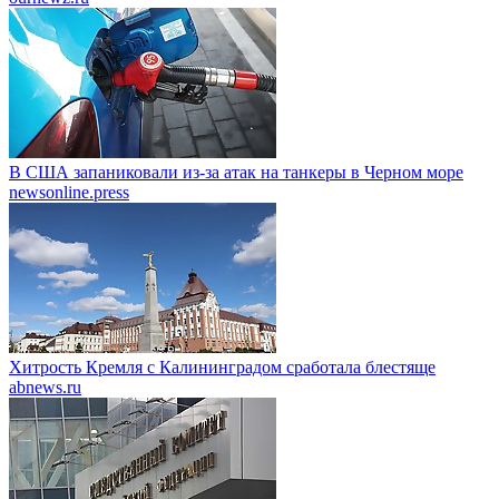
В США запаниковали из-за атак на танкеры в Черном море
newsonline.press
Хитрость Кремля с Калининградом сработала блестяще
abnews.ru