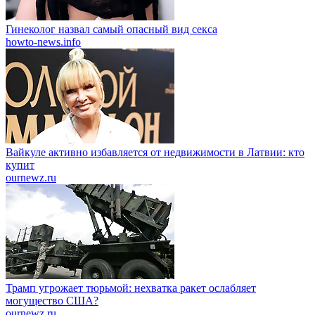
Гинеколог назвал самый опасный вид секса
howto-news.info
Вайкуле активно избавляется от недвижимости в Латвии: кто
купит
ournewz.ru
Трамп угрожает тюрьмой: нехватка ракет ослабляет
могущество США?
ournewz.ru