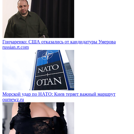
Гончаренко: США отказались от кандидатуры Умерова
russian.rt.com
Морской удар по НАТО: Киев теряет важный маршрут
ournewz.ru