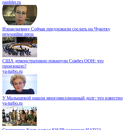
rambler.ru
Израильтянку Собчак предложили сослать на Чукотку
newsonline.press
США демонстративно покинули Совбез ООН: что
произошло?
ya-turbo.ru
У Малышевой нашли многомиллионный долг: что известно
ya-turbo.ru
Сравнение: Киев назвал КНДР надежнее НАТО?