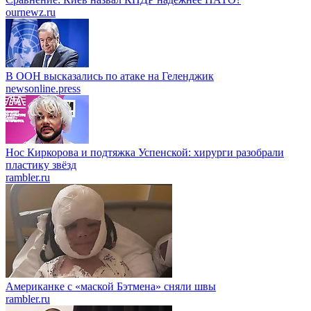
ournewz.ru
В ООН высказались по атаке на Геленджик
newsonline.press
Нос Киркорова и подтяжка Успенской: хирурги разобрали
пластику звёзд
rambler.ru
Американке с «маской Бэтмена» сняли швы
rambler.ru