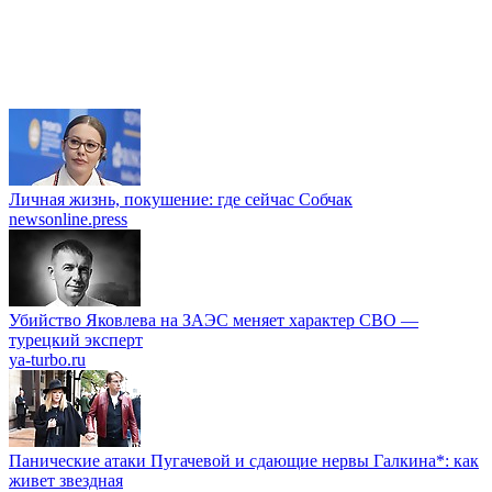
Личная жизнь, покушение: где сейчас Собчак
newsonline.press
Убийство Яковлева на ЗАЭС меняет характер СВО —
турецкий эксперт
ya-turbo.ru
Панические атаки Пугачевой и сдающие нервы Галкина*: как
живет звездная