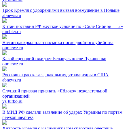
Трюк Кремля с удобрениями вызвал возмущение в Польше
abnews.ru
Китай поставил РФ жесткое условие по «Силе Сибири — 2»
rambler.ru
Намин раскрыл план пасынка после двойного убийства
ournewz.ru
Какой сценарий ожидает Беларусь после Лукашенко
ournewz.ru
Россиянка рассказала, как выглядят квартиры в США
abnews.ru
Слуцкий призвал признать «Яблоко» нежелательной
организацией
ya-turbo.ru
В МИД РФ сделали заявление об ударах Украины по портам
newsonline.press
Хитрость Кремля с Калининградом сработала блестяще