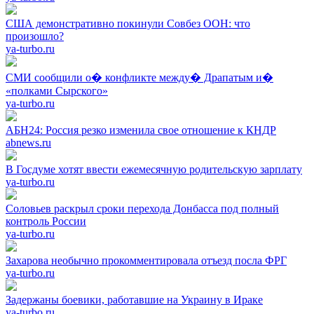
США демонстративно покинули Совбез ООН: что
произошло?
ya-turbo.ru
СМИ сообщили о� конфликте между� Драпатым и�
«полками Сырского»
ya-turbo.ru
АБН24: Россия резко изменила свое отношение к КНДР
abnews.ru
В Госдуме хотят ввести ежемесячную родительскую зарплату
ya-turbo.ru
Соловьев раскрыл сроки перехода Донбасса под полный
контроль России
ya-turbo.ru
Захарова необычно прокомментировала отъезд посла ФРГ
ya-turbo.ru
Задержаны боевики, работавшие на Украину в Ираке
ya-turbo.ru