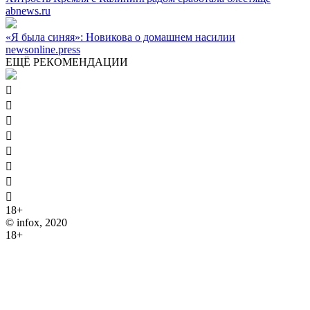
abnews.ru
«Я была синяя»: Новикова о домашнем насилии
newsonline.press
ЕЩЁ РЕКОМЕНДАЦИИ








18+
© infox, 2020
18+
На информационных ресурсах INFOX применяются
рекомендательные технологии (информационные технологии
предоставления информации на основе сбора, систематизации
и анализа сведений, относящихся к предпочтениям
пользователей сети "Интернет", находящихся на территории
Российской Федерации).