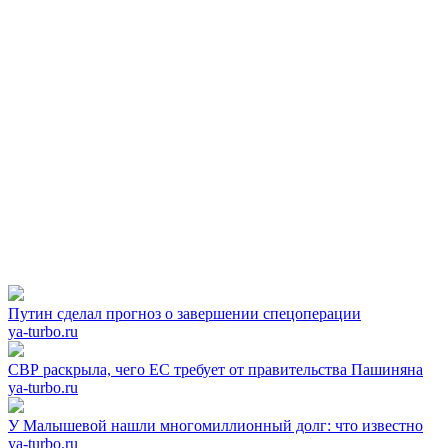
Путин сделал прогноз о завершении спецоперации
ya-turbo.ru
СВР раскрыла, чего ЕС требует от правительства Пашиняна
ya-turbo.ru
У Малышевой нашли многомиллионный долг: что известно
ya-turbo.ru