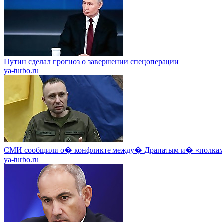
Путин сделал прогноз о завершении спецоперации
ya-turbo.ru
СМИ сообщили о� конфликте между� Драпатым и� «полкам
ya-turbo.ru