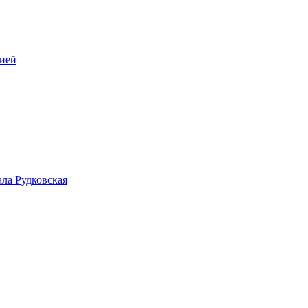
цией
ала Рудковская