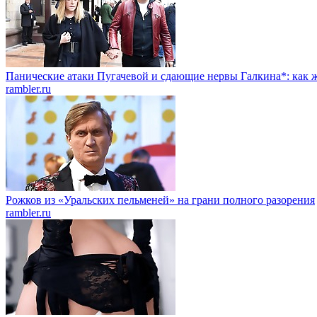
Панические атаки Пугачевой и сдающие нервы Галкина*: как ж
rambler.ru
Рожков из «Уральских пельменей» на грани полного разорения
rambler.ru