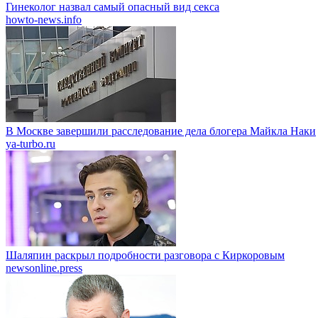
Гинеколог назвал самый опасный вид секса
howto-news.info
В Москве завершили расследование дела блогера Майкла Наки
ya-turbo.ru
Шаляпин раскрыл подробности разговора с Киркоровым
newsonline.press