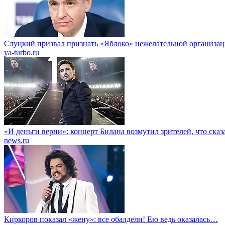
Слуцкий призвал признать «Яблоко» нежелательной организа
ya-turbo.ru
«И деньги верни»: концерт Билана возмутил зрителей, что сказ
news.ru
Киркоров показал «жену»: все обалдели! Ею ведь оказалась…