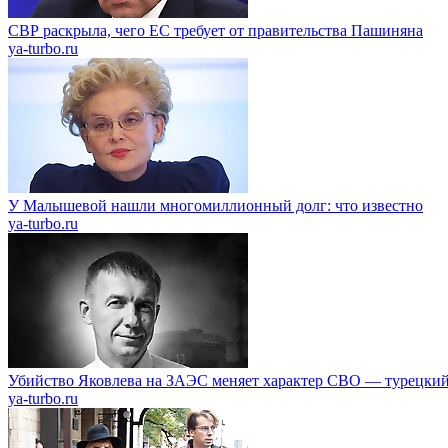
СВР раскрыла, чего ЕС требует от правительства Пашиняна
ya-turbo.ru
У Малышевой нашли многомиллионный долг: что известно
ya-turbo.ru
Убийство Яковлева на ЗАЭС меняет характер СВО — турецкий
ya-turbo.ru