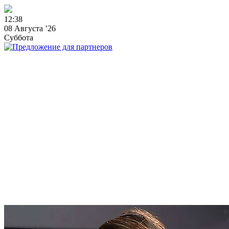
1
2
:
3
8
08 Августа ’26
Суббота