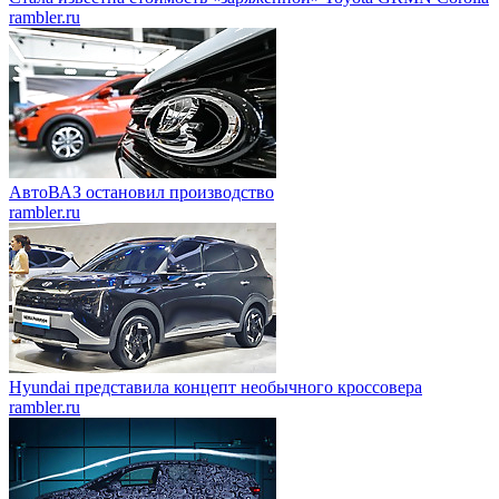
rambler.ru
АвтоВАЗ остановил производство
rambler.ru
Hyundai представила концепт необычного кроссовера
rambler.ru