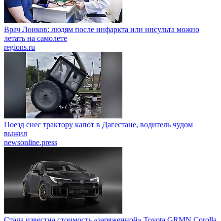
Врач Лоиков: людям после инфаркта или инсульта можно
летать на самолете
regions.ru
Поезд снес трактору капот в Дагестане, водитель чудом
выжил
newsonline.press
Стала известна стоимость «заряженной» Toyota GRMN Corolla